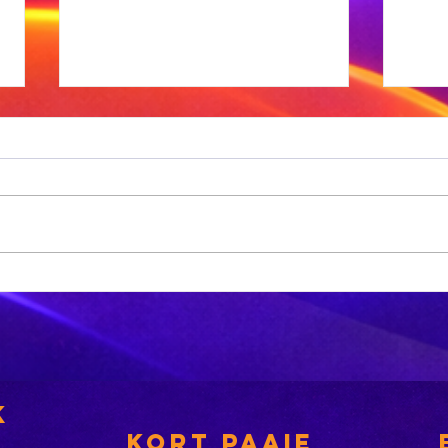
MK-party:
No
'Phala Phala
ge
moet besoek
aa
word'
ki
k
KORT PAAIE