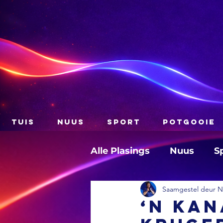
TUIS
NUUS
SPORT
POTGOOIE
Alle Plasings
Nuus
S
Saamgestel deur Na
‘n Kan