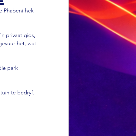
e
ie Phabeni-hek 
n privaat gids, 
gevuur het, wat 
ie park 
tuin te bedryf.