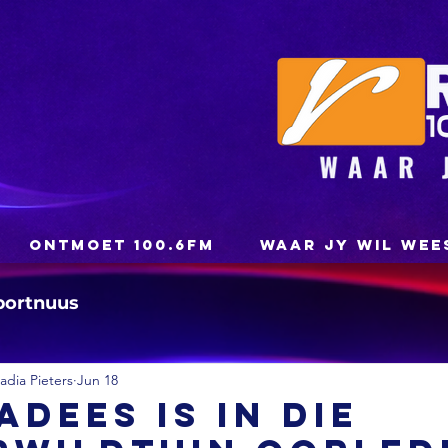
ONTMOET 100.6FM
WAAR JY WIL WEE
portnuus
dia Pieters
Jun 18
adees is in die