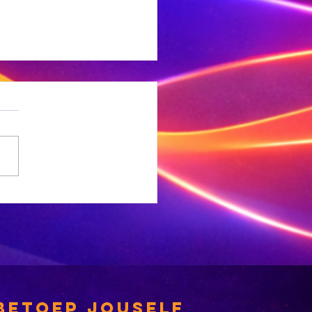
g net een
leentheid vir
nlyn
eserregistrasie
betoep jouself