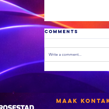
Comments
Write a comment...
VL sê hy sal
vir boere
opstaan
Maak Konta