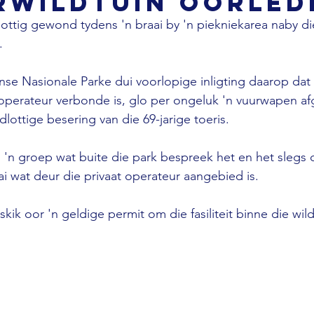
rwildtuin oorled
ottig gewond tydens 'n braai by 'n piekniekarea naby d
.
nse Nasionale Parke dui voorlopige inligting daarop dat '
operateur verbonde is, glo per ongeluk 'n vuurwapen af
dlottige besering van die 69-jarige toeris.
 'n groep wat buite die park bespreek het en het slegs d
ai wat deur die privaat operateur aangebied is.
k oor 'n geldige permit om die fasiliteit binne die wild