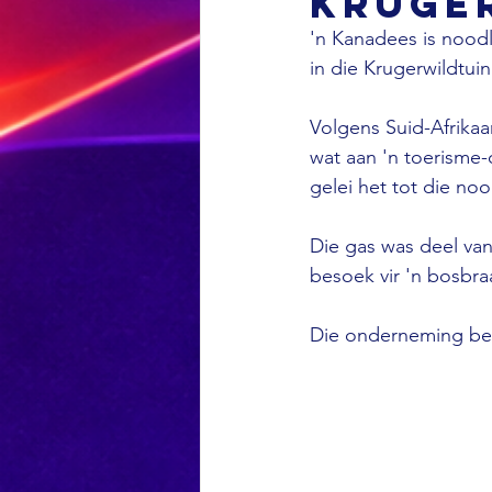
Kruge
'n Kanadees is noodl
in die Krugerwildtuin
Volgens Suid-Afrikaa
wat aan 'n toerisme-
gelei het tot die noo
Die gas was deel van
besoek vir 'n bosbra
Die onderneming beski