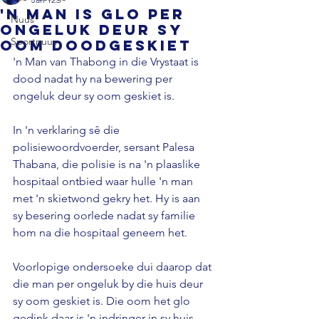
'n Man is glo per
Nuus
ongeluk deur sy
Sportnuus
oom doodgeskiet
'n Man van Thabong in die Vrystaat is 
dood nadat hy na bewering per 
ongeluk deur sy oom geskiet is. 
In 'n verklaring sê die 
polisiewoordvoerder, sersant Palesa 
Thabana, die polisie is na 'n plaaslike 
hospitaal ontbied waar hulle 'n man 
met 'n skietwond gekry het. Hy is aan 
sy besering oorlede nadat sy familie 
hom na die hospitaal geneem het. 
Voorlopige ondersoeke dui daarop dat 
die man per ongeluk by die huis deur 
sy oom geskiet is. Die oom het glo 
gedink daar is 'n indringer in sy huis. 