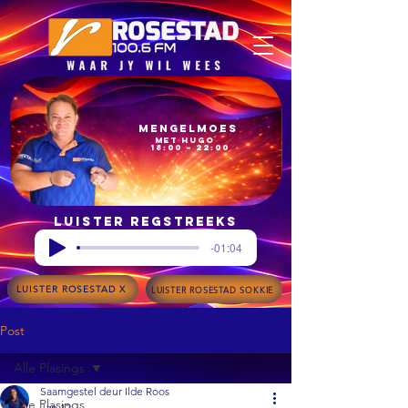
Mengelmoes
met Hugo
18:00 – 22:00
Luister regstreeks
-01:04
LUISTER ROSESTAD X
LUISTER ROSESTAD SOKKIE
Post
Alle Plasings
Saamgestel deur Ilde Roos
Alle Plasings
Jan 12