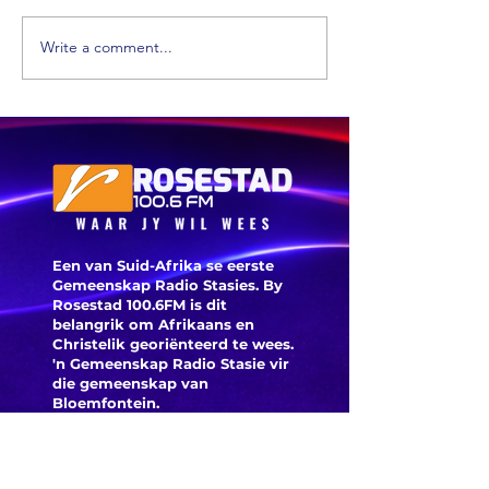
Write a comment...
'n Suid-
Afrikaanse
Die
dokter maak
Ossewab
mediese
argief i
geskiedenis
digitaal
Een van Suid-Afrika se eerste
Gemeenskap Radio Stasies. By
Rosestad 100.6FM is dit
belangrik om Afrikaans en
Christelik georiënteerd te
wees.
'n Gemeenskap Radio Stasie vir
die gemeenskap van
Bloemfontein.
Maak
Kontak