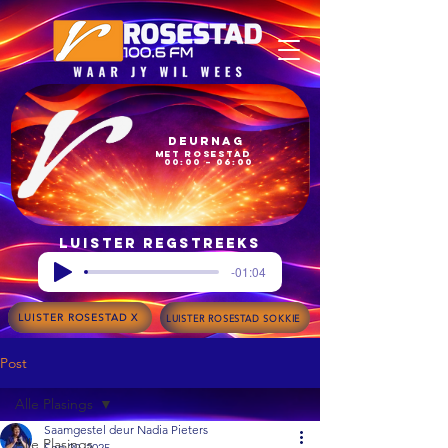
Deurnag
met Rosestad
00:00 – 06:00
Luister regstreeks
-01:04
LUISTER ROSESTAD X
LUISTER ROSESTAD SOKKIE
Post
Alle Plasings
Saamgestel deur Nadia Pieters
Alle Plasings
Sep 29, 2025