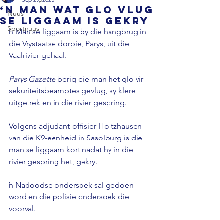
‘n Man wat glo vlug
Nuus
se liggaam is gekry
Sportnuus
ŉ Man se liggaam is by die hangbrug in 
die Vrystaatse dorpie, Parys, uit die 
Vaalrivier gehaal. 
Parys Gazette
 berig die man het glo vir 
sekuriteitsbeamptes gevlug, sy klere 
uitgetrek en in die rivier gespring. 
Volgens adjudant-offisier Holtzhausen 
van die K9-eenheid in Sasolburg is die 
man se liggaam kort nadat hy in die 
rivier gespring het, gekry. 
ŉ Nadoodse ondersoek sal gedoen 
word en die polisie ondersoek die 
voorval.