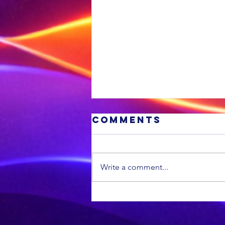
Comments
Write a comment...
'n VS
munisipaliteit
is die swakste