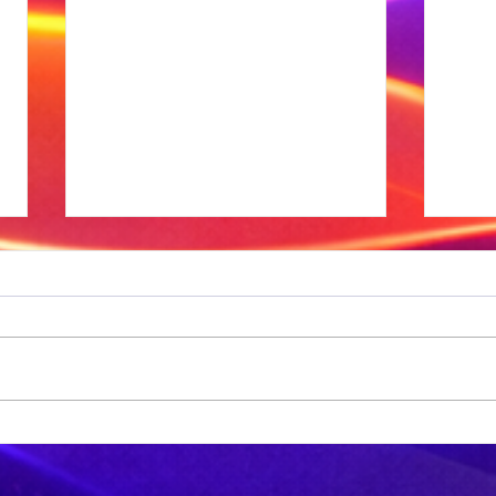
Sneeu word in
'n
bergagtige
aa
dele van die VS
tr