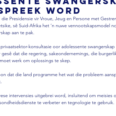
ssente swangers
spreek word
n die Presidensie vir Vroue, Jeug en Persone met Gestr
sike, sê Suid-Afrika het ’n nuwe vennootskapsmodel n
skap aan te pak. 
 privaatsektor-konsultasie oor adolessente swangerskap 
 gesê dat die regering, sakeondernemings, die burgerl
moet werk om oplossings te skep. 
oon dat die land programme het wat die probleem aansp
. 
ese intervensies uitgebrei word, insluitend om meisies o
sondheidsdienste te verbeter en tegnologie te gebruik.