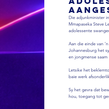
adole
aange
Die adjunkminister i
Mmapaseka Steve Let
adolessente swanger
Aan die einde van ’n
Johannesburg het sy
en jongmense saam 
Letsike het beklemt
baie werk afsonderlik
Sy het gevra dat bew
hou, toegang tot ge