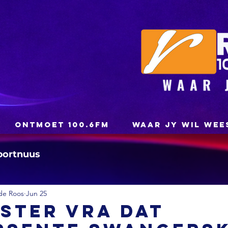
ONTMOET 100.6FM
WAAR JY WIL WEE
portnuus
de Roos
Jun 25
ister vra dat