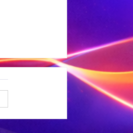
 Ligte
rdbewing
ef Welkom