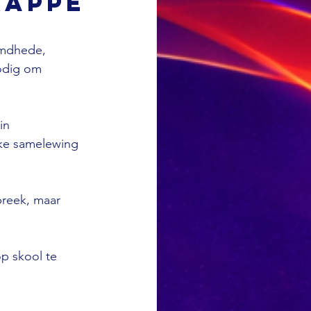
kappe
emdhede, 
odig om 
in 
ike samelewing 
reek, maar 
p skool te 