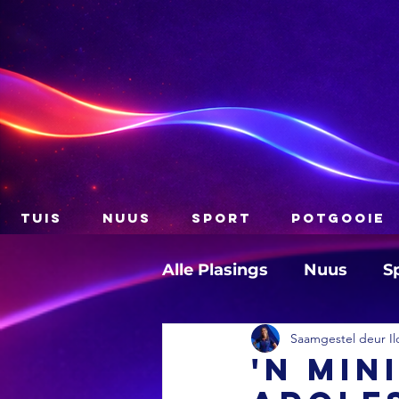
TUIS
NUUS
SPORT
POTGOOIE
Alle Plasings
Nuus
S
Saamgestel deur Il
'n Min