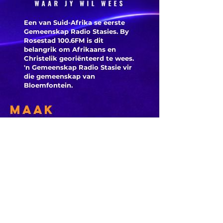
Een van Suid-Afrika se eerste
Gemeenskap Radio Stasies. By
Rosestad 100.6FM is dit
belangrik om Afrikaans en
Christelik georiënteerd te
wees.
'n Gemeenskap Radio Stasie vir
die gemeenskap van
Bloemfontein.
Maak
Kontak
Besoek ons