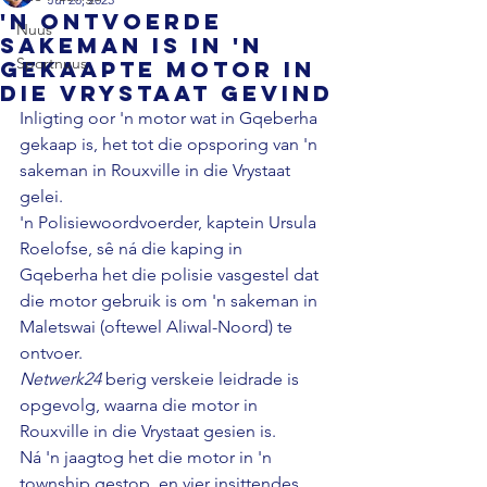
'n Ontvoerde
Nuus
sakeman is in 'n
Sportnuus
gekaapte motor in
die Vrystaat gevind
Inligting oor 'n motor wat in Gqeberha 
gekaap is, het tot die opsporing van 'n 
sakeman in Rouxville in die Vrystaat 
gelei. 
'n Polisiewoordvoerder, kaptein Ursula 
Roelofse, sê ná die kaping in 
Gqeberha het die polisie vasgestel dat 
die motor gebruik is om 'n sakeman in 
Maletswai (oftewel Aliwal-Noord) te 
ontvoer. 
Netwerk24
 berig verskeie leidrade is 
opgevolg, waarna die motor in 
Rouxville in die Vrystaat gesien is. 
Ná 'n jaagtog het die motor in 'n 
township gestop, en vier insittendes 