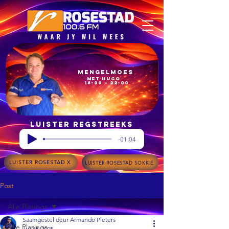
Mengelmoes
met Hugo
18:00 – 22:00
Luister regstreeks
-01:04
LUISTER ROSESTAD X
LUISTER ROSESTAD SOKKIE
Post
Alle Plasings
Saamgestel deur Armando Pieters
Alle Plasings
Jul 28, 2025