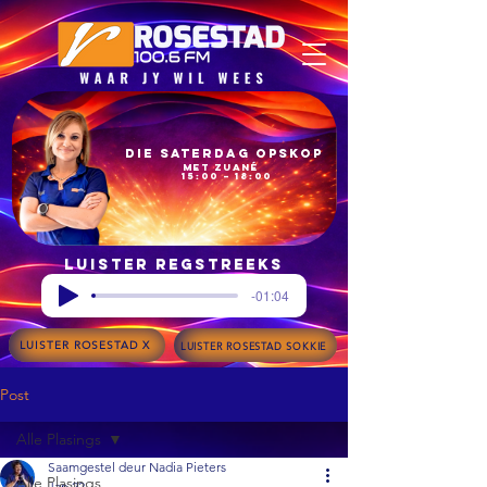
Die Saterdag Opskop
met Zuané
15:00 – 18:00
Luister regstreeks
-01:04
LUISTER ROSESTAD X
LUISTER ROSESTAD SOKKIE
Post
Alle Plasings
Saamgestel deur Nadia Pieters
Alle Plasings
Jan 22