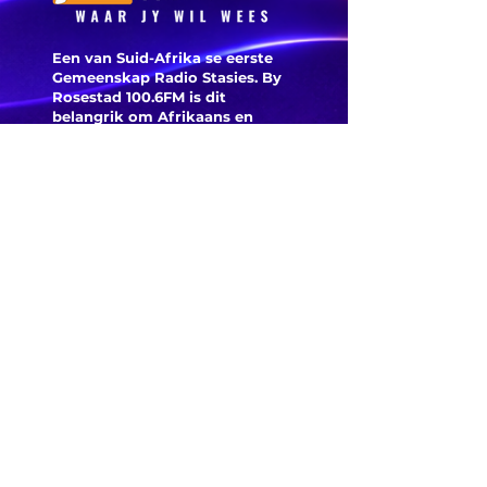
Een van Suid-Afrika se eerste
Gemeenskap Radio Stasies. By
Rosestad 100.6FM is dit
belangrik om Afrikaans en
Christelik georiënteerd te
wees.
'n Gemeenskap Radio Stasie vir
die gemeenskap van
Bloemfontein.
Maak
Kontak
Besoek ons