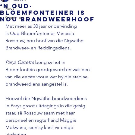
‘n Oud-
Nuus
Bloemfonteiner is
Sportnuus
nou brandweerhoof
Met meer as 30 jaar ondervinding 
is
Oud-Bloemfonteiner, Vanessa 
Rossouw, nou hoof van die Ngwathe 
Brandweer- en Reddingsdiens. 
Parys Gazette
 berig sy het in 
Bloemfontein grootgeword en was een 
van die eerste vroue wat by die stad se 
brandweerdiens aangestel is. 
Hoewel die Ngwathe-brandweerdiens 
in Parys groot uitdagings in die gesig 
staar, sê Rossouw saam met haar 
personeel en regterhand Maggie 
Mokwane, sien sy kans vir enige 
uitdaging. 