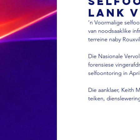
selfo
lank v
‘n Voormalige selfoon
van noodsaaklike inf
terreine naby Rouxvill
Die Nasionale Vervo
forensiese vingerafd
selfoontoring in Apri
Die aanklaer, Keith 
teiken, dienslewerin