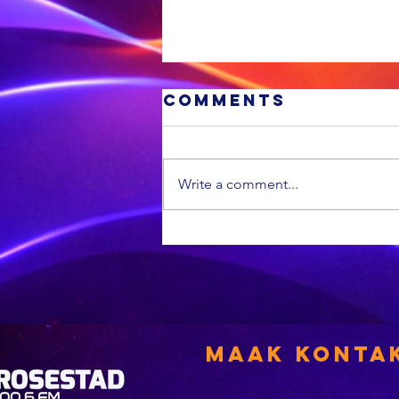
Comments
Write a comment...
'n
Paroolganger
is wéér in
hegtenis op
aanklag van
verkragting
Maak Konta