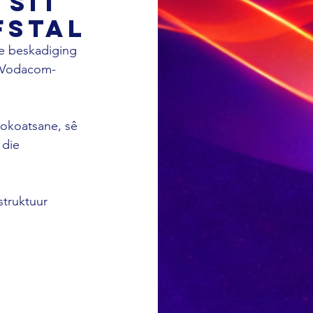
 sit
fstal
ie beskadiging 
n Vodacom-
okoatsane, sê 
 die 
struktuur 