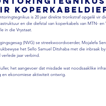
ontoringtegnikus
ir koperkabeldie
toringtegnikus is 20 jaar direkte tronkstraf opgelê vir d
rastruktuur en die diefstal van koperkabels van MTN- e
e in die Vrystaat. 
lgingsgesag (NVG) se streekwoordvoerder, Mojalefa Sen
rukbewyse het Sello Samuel Ditshaba met die inbraak by
l verlede jaar verbind. 
Muller, het aangevoer dat misdade wat noodsaaklike infra
g en ekonomiese aktiwiteit ontwrig.