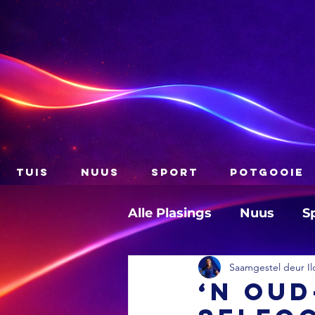
TUIS
NUUS
SPORT
POTGOOIE
Alle Plasings
Nuus
S
Saamgestel deur Il
‘n Oud