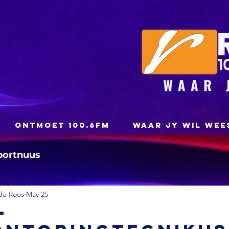
ONTMOET 100.6FM
WAAR JY WIL WEE
portnuus
de Roos
May 25
-