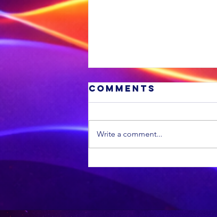
Comments
Write a comment...
‘n Winburg-man
samel geld in
om water aan
die gemeenskap
te voorsien