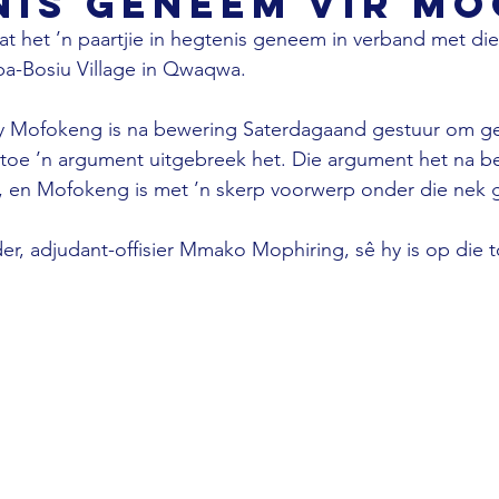
nis geneem vir m
taat het ’n paartjie in hegtenis geneem in verband met di
ba-Bosiu Village in Qwaqwa.
oy Mofokeng is na bewering Saterdagaand gestuur om ge
l toe ’n argument uitgebreek het. Die argument het na b
 en Mofokeng is met ’n skerp voorwerp onder die nek 
er, adjudant-offisier Mmako Mophiring, sê hy is op die 