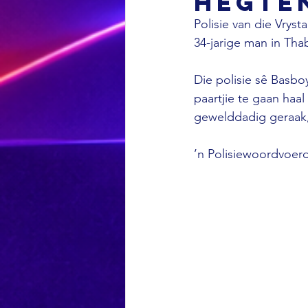
hegte
Polisie van die Vrys
34-jarige man in Tha
Die polisie sê Basb
paartjie te gaan haa
gewelddadig geraak,
’n Polisiewoordvoerd