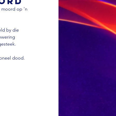
oord
e moord op ’n 
ld by die 
ewering 
gesteek.
toneel dood.