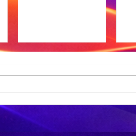
Me
se
si
Die identifisering van
‘n
Zim-
ge