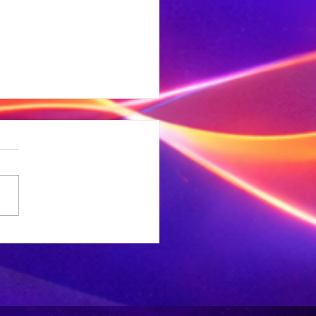
er as R1 m.
 onwettige
garette is in
 minibus
kry