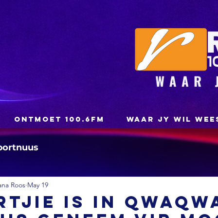
ONTMOET 100.6FM
WAAR JY WIL WEE
portnuus
ana Roos
May 19
rtjie is in Qwaqw