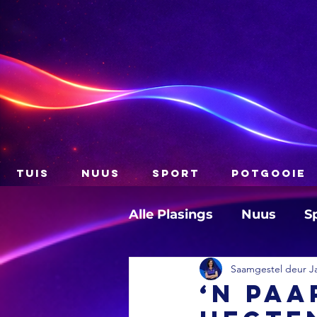
TUIS
NUUS
SPORT
POTGOOIE
Alle Plasings
Nuus
S
Saamgestel deur J
‘n Paa