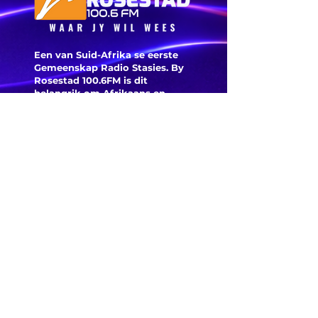
ure voo
voorspe
Een van Suid-Afrika se eerste
Gemeenskap Radio Stasies. By
Rosestad 100.6FM is dit
belangrik om Afrikaans en
Christelik georiënteerd te
wees.
'n Gemeenskap Radio Stasie vir
die gemeenskap van
Bloemfontein.
Maak
Kontak
Besoek ons