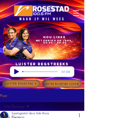
Hou Links
met Enriko en Jana
06:00 – 09:00
Luister regstreeks
-01:04
LUISTER ROSESTAD X
LUISTER ROSESTAD SOKKIE
Post
Alle Plasings
Saamgestel deur Ilde Roos
Alle Plasings
Jan 14