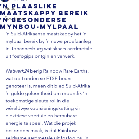
'n Plaaslike
Nuus
maatskappy bereik
Sportnuus
'n besonderse
mynbou-mylpaal
'n Suid-Afrikaanse maatskappy het 'n 
mylpaal bereik by ’n nuwe proefaanleg 
in Johannesburg wat skaars aardmetale 
uit fosfogips ontgin en verwerk. 
Netwerk24 
berig Rainbow Rare Earths, 
wat op Londen se FTSE-beurs 
genoteer is, meen dit bied Suid-Afrika 
’n gulde geleentheid om moontlik ’n 
toekomstige sleutelrol in die 
wêreldwye voorsieningsketting vir 
elektriese voertuie en hernubare 
energie te speel. Wat die projek 
besonders maak, is dat Rainbow 
seldsame aardmetale uit fosfogips, ’n 