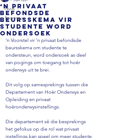
‘n Privaat
Nuus
befondsde
Sportnuus
beursskema vir
studente word
ondersoek
'n Voorstel vir 'n privaat befondsde 
beursskema om studente te 
ondersteun, word ondersoek as deel 
van pogings om toegang tot hoër 
onderwys uit te brei.
Dit volg op samesprekings tussen die 
Departement van Hoër Onderwys en 
Opleiding en privaat 
hoëronderwysinstellings.
Die departement sê die besprekings 
het gefokus op die rol wat privaat 
instellings kan speel om meer studente 