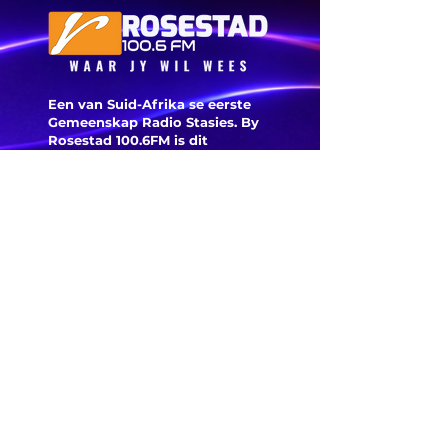
toestan
ure voo
voorspe
Een van Suid-Afrika se eerste
Gemeenskap Radio Stasies. By
Rosestad 100.6FM is dit
belangrik om Afrikaans en
Christelik georiënteerd te
wees.
'n Gemeenskap Radio Stasie vir
die gemeenskap van
Bloemfontein.
Maak
Kontak