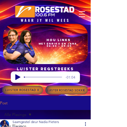
Hou Links
met Enriko en Jana
06:00 – 09:00
Luister regstreeks
-01:04
LUISTER ROSESTAD X
LUISTER ROSESTAD SOKKIE
Post
Alle Plasings
Saamgestel deur Nadia Pieters
Alle Plasings
Jun 12