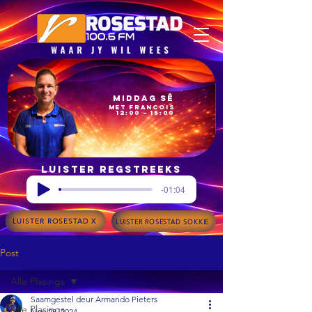
Middag Sê
met Francois
12:00 – 15:00
Luister regstreeks
-01:04
LUISTER ROSESTAD X
LUISTER ROSESTAD SOKKIE
Post
Alle Plasings
Saamgestel deur Armando Pieters
Alle Plasings
Nov 28, 2024