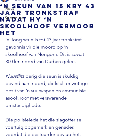
‘n Seun van 15 kry 43
Nuus
jaar tronkstraf
Sportnuus
nadat hy ‘n
skoolhoof vermoor
het
‘n Jong seun is tot 43 jaar tronkstraf 
gevonnis vir die moord op ‘n 
skoolhoof van Nongom. Dit is sowat 
300 km noord van Durban gelee.

Nuusflits 
berig die seun is skuldig 
bevind aan moord, diefstal, onwettige 
besit van ‘n vuurwapen en ammunisie 
asook roof met verswarende 
omstandighede.

Die polisielede het die slagoffer se 
voertuig opgemerk en genader, 
voordat die bestuurder gevlug het.
