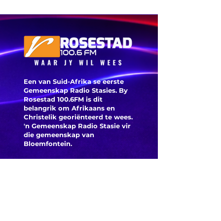
sigarette is
nadat
in ‘n minibus
kinders 
gekry
voldoen
gewaars
nie
Een van Suid-Afrika se eerste
Gemeenskap Radio Stasies. By
Rosestad 100.6FM is dit
belangrik om Afrikaans en
Christelik georiënteerd te
wees.
'n Gemeenskap Radio Stasie vir
die gemeenskap van
Bloemfontein.
Maak
Kontak