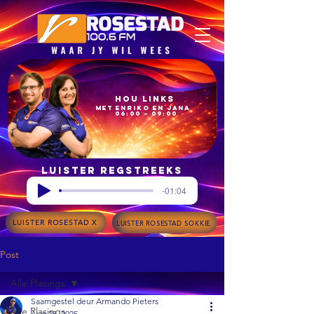
Hou Links
met Enriko en Jana
06:00 – 09:00
Luister regstreeks
-01:04
LUISTER ROSESTAD X
LUISTER ROSESTAD SOKKIE
Post
Alle Plasings
Saamgestel deur Armando Pieters
Alle Plasings
Aug 28, 2025