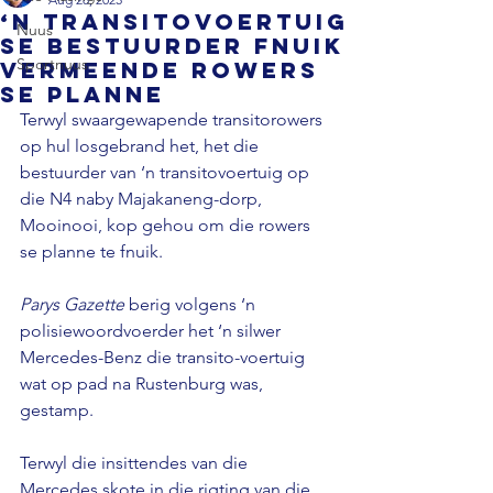
‘n Transitovoertuig
Nuus
se bestuurder fnuik
Sportnuus
vermeende rowers
se planne
Terwyl swaargewapende transitorowers 
op hul losgebrand het, het die 
bestuurder van ‘n transitovoertuig op 
die N4 naby Majakaneng-dorp, 
Mooinooi, kop gehou om die rowers 
se planne te fnuik.

Parys Gazette
 berig volgens ‘n 
polisiewoordvoerder het ‘n silwer 
Mercedes-Benz die transito-voertuig 
wat op pad na Rustenburg was, 
gestamp.

Terwyl die insittendes van die 
Mercedes skote in die rigting van die 