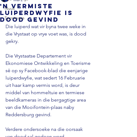
'n Vermiste
Nuus
luiperdwyfie is
Sportnuus
dood gevind
Die luiperd wat vir byna twee weke in 
die Vrystaat op vrye voet was, is dood 
gekry. 
Die Vrystaatse Departement vir 
Ekonomiese Ontwikkeling en Toerisme 
sê op sy Facebook-blad die eenjarige 
luiperdwyfie, wat sedert 16 Februarie 
uit haar kamp vermis word, is deur 
middel van hommeltuie en termiese 
beeldkameras in die bergagtige area 
van die Mooifontein-plaas naby 
Reddersburg gevind. 
Verdere ondersoeke na die oorsaak 
van dood sal gedoen word.