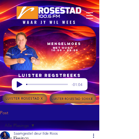
Mengelmoes
met Hugo
18:00 – 22:00
Luister regstreeks
-01:04
LUISTER ROSESTAD X
LUISTER ROSESTAD SOKKIE
Post
Alle Plasings
Saamgestel deur Ilde Roos
Alle Plasings
Mar 2