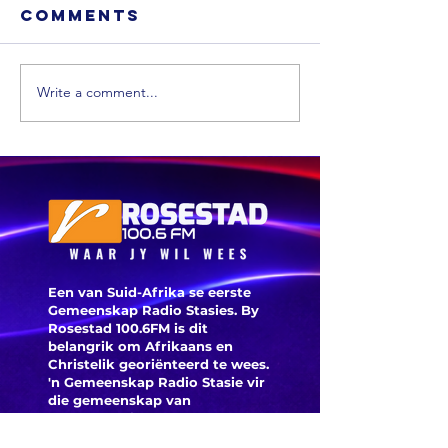
Comments
Write a comment...
Xhariep kry
eers in 2031 'n
nuwe
munisipaliteit
‘ANC-
burgeme
is deegl
Een van Suid-Afrika se eerste
Gemeenskap Radio Stasies. By
Rosestad 100.6FM is dit
belangrik om Afrikaans en
Christelik georiënteerd te
wees.
'n Gemeenskap Radio Stasie vir
die gemeenskap van
Bloemfontein.