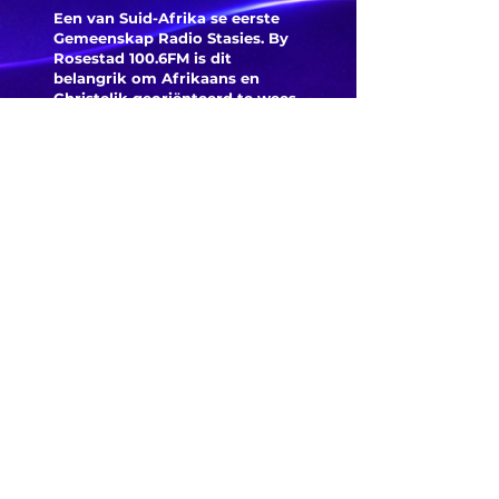
Een van Suid-Afrika se eerste
Gemeenskap Radio Stasies. By
Rosestad 100.6FM is dit
belangrik om Afrikaans en
Christelik georiënteerd te
wees.
'n Gemeenskap Radio Stasie vir
die gemeenskap van
Bloemfontein.
Maak
Kontak
Besoek ons