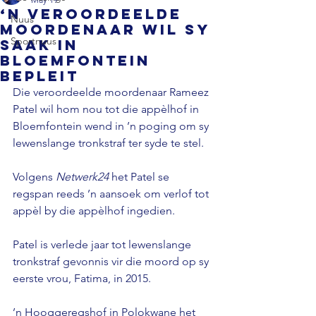
‘n Veroordeelde
Nuus
moordenaar wil sy
Sportnuus
saak in
Bloemfontein
bepleit
Die veroordeelde moordenaar Rameez 
Patel wil hom nou tot die appèlhof in 
Bloemfontein wend in ’n poging om sy 
lewenslange tronkstraf ter syde te stel.
Volgens 
Netwerk24 
het Patel se 
regspan reeds ’n aansoek om verlof tot 
appèl by die appèlhof ingedien.
Patel is verlede jaar tot lewenslange 
tronkstraf gevonnis vir die moord op sy 
eerste vrou, Fatima, in 2015.
’n Hooggeregshof in Polokwane het 