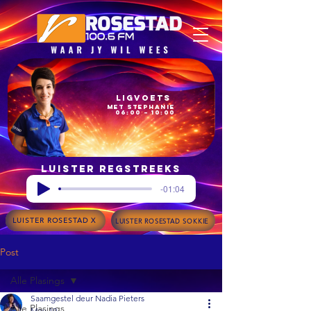
Ligvoets
met Stephanie
06:00 – 10:00
Luister regstreeks
-01:04
LUISTER ROSESTAD X
LUISTER ROSESTAD SOKKIE
Post
Alle Plasings
Saamgestel deur Nadia Pieters
Alle Plasings
May 19