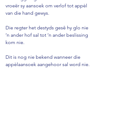
vroeër sy aansoek om verlof tot appèl 
van die hand gewys.
Die regter het destyds gesê hy glo nie 
’n ander hof sal tot ’n ander beslissing 
kom nie.
Dit is nog nie bekend wanneer die 
appèlaansoek aangehoor sal word nie.