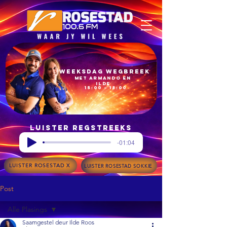
Weeksdag Wegbreek
met Armando en
Ilde
15:00 – 18:00
Luister regstreeks
-01:04
LUISTER ROSESTAD X
LUISTER ROSESTAD SOKKIE
Post
Alle Plasings
Saamgestel deur Ilde Roos