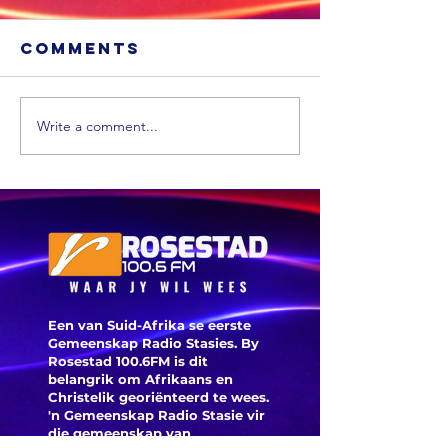
Comments
Write a comment...
Nala mo
Vrystaatse
hul plan
bedrieërs moet
kabeldie
tronk toe oor
versker
eiendomsbedrog
Een van Suid-Afrika se eerste
Gemeenskap Radio Stasies. By
Rosestad 100.6FM is dit
belangrik om Afrikaans en
Christelik georiënteerd te
wees.
'n Gemeenskap Radio Stasie vir
die gemeenskap van