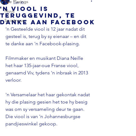
Alle Plasings
Jan 30
'n Viool is
Nuus
teruggevind, te
Sportnuus
danke aan Facebook
'n Gesteelde viool is 12 jaar nadat dit 
gesteel is, terug by sy eienaar – en dit 
te danke aan 'n Facebook-plasing. 
Filmmaker en musikant Diana Neille 
het haar 135-jaar-oue Franse viool, 
genaamd Viv, tydens 'n inbraak in 2013 
verloor. 
'n Versamelaar het haar gekontak nadat 
hy die plasing gesien het toe hy besig 
was om sy versameling deur te gaan. 
Die viool is van 'n Johannesburgse 
pandjieswinkel gekoop. 