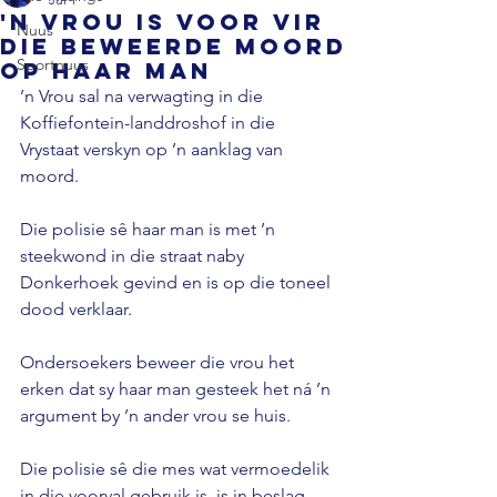
'n Vrou is voor vir
Nuus
die beweerde moord
Sportnuus
op haar man
’n Vrou sal na verwagting in die 
Koffiefontein-landdroshof in die 
Vrystaat verskyn op ’n aanklag van 
moord. 
Die polisie sê haar man is met ’n 
steekwond in die straat naby 
Donkerhoek gevind en is op die toneel 
dood verklaar. 
Ondersoekers beweer die vrou het 
erken dat sy haar man gesteek het ná ’n 
argument by ’n ander vrou se huis. 
Die polisie sê die mes wat vermoedelik 
in die voorval gebruik is, is in beslag 