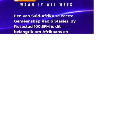
Een van Suid-Afrika se eerste
Gemeenskap Radio Stasies. By
Rosestad 100.6FM is dit
belangrik om Afrikaans en
Christelik georiënteerd te
wees.
'n Gemeenskap Radio Stasie vir
die gemeenskap van
Bloemfontein.
Maak
Kontak
Besoek ons