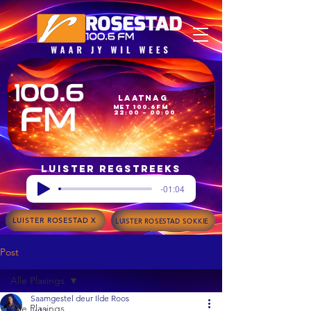
Laatnag
met 100.6FM
22:00 – 00:00
Luister regstreeks
-01:04
LUISTER ROSESTAD X
LUISTER ROSESTAD SOKKIE
Post
Alle Plasings
Saamgestel deur Ilde Roos
Alle Plasings
Jul 1