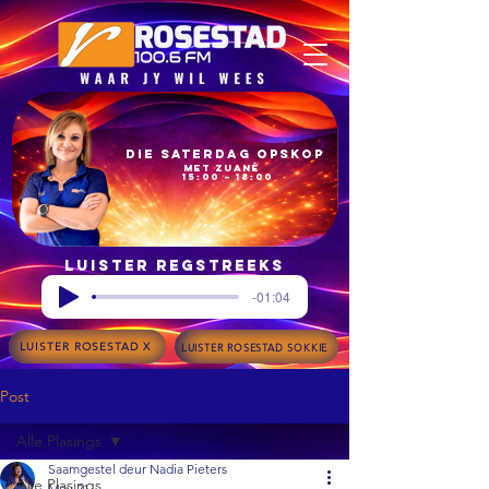
Die Saterdag Opskop
met Zuané
15:00 – 18:00
Luister regstreeks
-01:04
LUISTER ROSESTAD X
LUISTER ROSESTAD SOKKIE
Post
Alle Plasings
Saamgestel deur Nadia Pieters
Alle Plasings
May 21