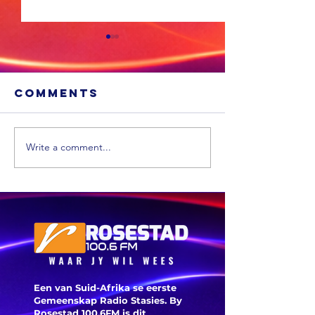
Comments
Write a comment...
Sneeu word
'n Ligte
in
aardbew
bergagtige
tref We
dele van die
VS verwag
Een van Suid-Afrika se eerste
Gemeenskap Radio Stasies. By
Rosestad 100.6FM is dit