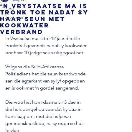
‘n Vrystaatse ma is
Nuus
tronk toe nadat sy
Sportnuus
haar seun met
kookwater
verbrand
’n Vrystaatse ma is tot 12 jaar direkte 
tronkstraf gevonnis nadat sy kookwater 
oor haar 10-jarige seun uitgegooi het.
Volgens die Suid-Afrikaanse 
Polisiediens het die seun brandwonde 
aan die agterkant van sy lyf opgedoen 
en is ook met ’n gordel aangerand.
Die vrou het hom daarna vir 3 dae in 
die huis aangehou voordat hy daarin 
kon slaag om, met die hulp van 
gemeenskapslede, na sy oupa se huis 
te vlug.