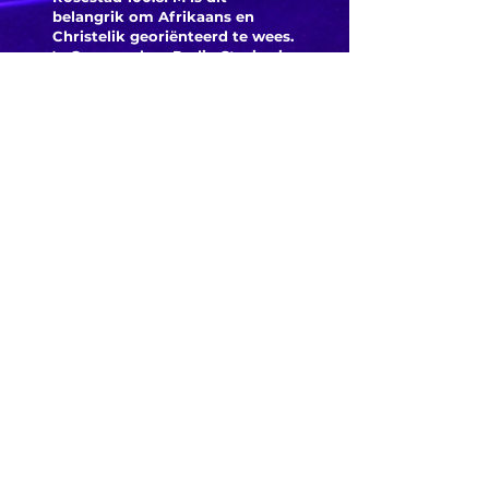
belangrik om Afrikaans en
Christelik georiënteerd te
wees.
'n Gemeenskap Radio Stasie vir
die gemeenskap van
Bloemfontein.
Maak
Kontak
Besoek ons
KORT PAAIE