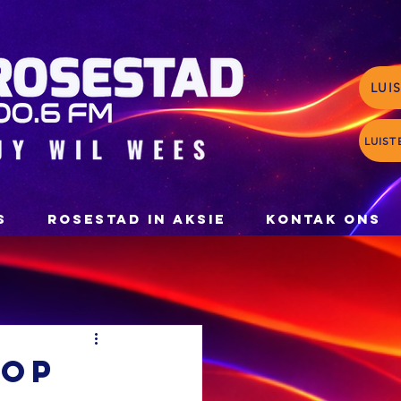
LUI
LUIST
S
ROSESTAD IN AKSIE
KONTAK ONS
 op