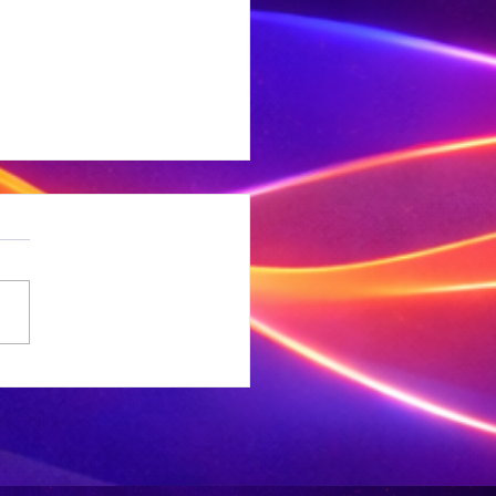
g net een
leentheid vir
nlyn
eserregistrasie