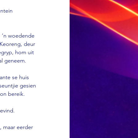
ntein 
ha ’n woedende 
 Keoreng, deur 
gryp, hom uit 
al geneem. 
ante se huis 
seuntjie gesien 
on bereik. 
evind. 
 maar eerder 