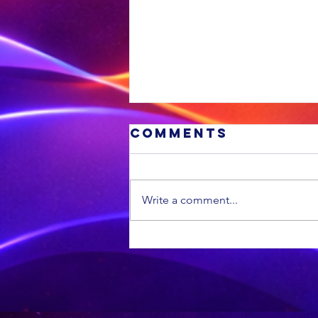
Comments
Write a comment...
VL sê hy sal
vir boere
opstaan