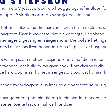
g stiefseun
u in die Vrystaat is deur die hooggeregshof in Bloemfo
af opgelê vir die moord op sy sesjarige stiefseun. 
g het polisielede met hul aankoms by 'n huis in Seloses
 aangetref. Daar is vasgestel dat die verdagte, Lebohang
rnagesit, gevang en aangerand is. Die polisie het inge
ered en vir mediese behandeling na ’n plaaslike hospita
bewering saam met die sesjarige kind vanaf die kind se t
orwendsel dat hulle sy ma gaan soek. Kort daarna is die 
toe hardloop, maar hy het ineengestort voordat hy haar k
eende moordwapen is, is later by die verdagte se huis g
aangemoedig om nie die reg in eie hande te neem nie,
gstelsel toe te laat om hul werk te doen.