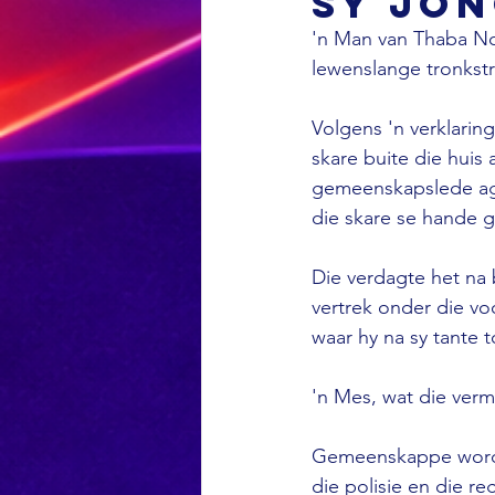
sy jon
'n Man van Thaba Nch
lewenslange tronkstr
Volgens 'n verklarin
skare buite die huis
gemeenskapslede agte
die skare se hande g
Die verdagte het na 
vertrek onder die vo
waar hy na sy tante 
'n Mes, wat die verm
Gemeenskappe word 
die polisie en die re