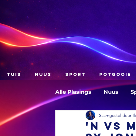
TUIS
NUUS
SPORT
POTGOOIE
Alle Plasings
Nuus
S
Saamgestel deur Il
'n VS 