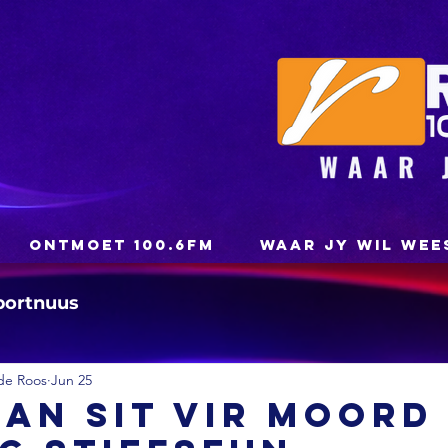
ONTMOET 100.6FM
WAAR JY WIL WEE
portnuus
de Roos
Jun 25
man sit vir moord