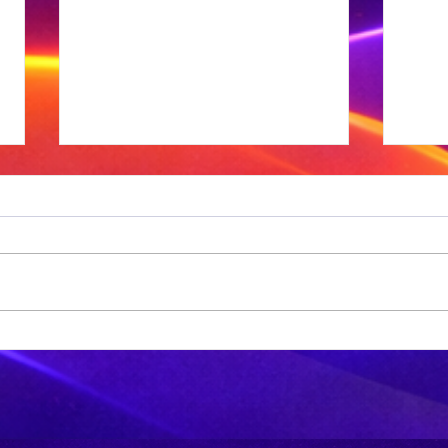
MK-party:
No
'Phala Phala
ge
moet besoek
aa
word'
ki