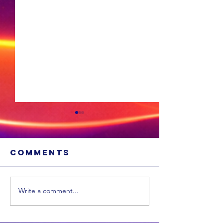
Comments
Write a comment...
Die hart en
siel van
Greenside