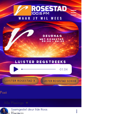
Deurnag
met Rosestad
00:00 – 06:00
Luister regstreeks
-01:04
LUISTER ROSESTAD X
LUISTER ROSESTAD SOKKIE
Post
Alle Plasings
Saamgestel deur Ilde Roos
Alle Plasings
Jun 25