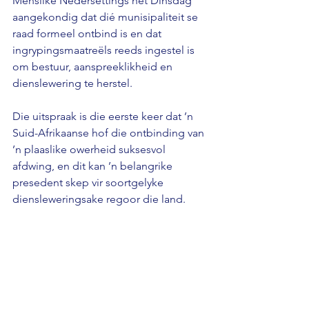
Menslike Nedersettings het Dinsdag 
aangekondig dat dié munisipaliteit se 
raad formeel ontbind is en dat 
ingrypingsmaatreëls reeds ingestel is 
om bestuur, aanspreeklikheid en 
dienslewering te herstel. 
Die uitspraak is die eerste keer dat ’n 
Suid-Afrikaanse hof die ontbinding van 
’n plaaslike owerheid suksesvol 
afdwing, en dit kan ’n belangrike 
presedent skep vir soortgelyke 
diensleweringsake regoor die land.