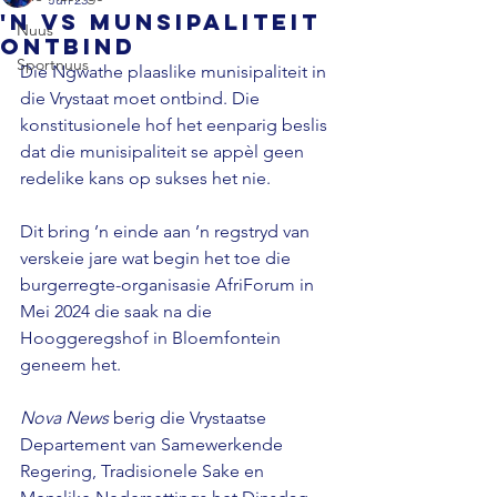
'n VS munsipaliteit
Nuus
ontbind
Sportnuus
Die Ngwathe plaaslike munisipaliteit in 
die Vrystaat moet ontbind. Die 
konstitusionele hof het eenparig beslis 
dat die munisipaliteit se appèl geen 
redelike kans op sukses het nie. 
Dit bring ’n einde aan ’n regstryd van 
verskeie jare wat begin het toe die 
burgerregte-organisasie AfriForum in 
Mei 2024 die saak na die 
Hooggeregshof in Bloemfontein 
geneem het. 
Nova News 
berig die Vrystaatse 
Departement van Samewerkende 
Regering, Tradisionele Sake en 