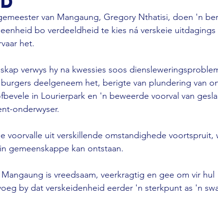
id
gemeester van Mangaung, Gregory Nthatisi, doen 'n be
enheid bo verdeeldheid te kies ná verskeie uitdagings 
vaar het.
skap verwys hy na kwessies soos diensleweringsproble
 burgers deelgeneem het, berigte van plundering van o
ofbevele in Lourierpark en 'n beweerde voorval van ges
ent-onderwyser.
ie voorvalle uit verskillende omstandighede voortspruit, 
 in gemeenskappe kan ontstaan.
 Mangaung is vreedsaam, veerkragtig en gee om vir hul 
eg by dat verskeidenheid eerder 'n sterkpunt as 'n sw