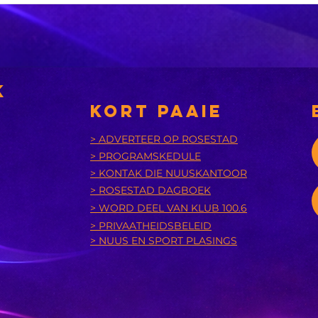
eers in 2031 'n
nuwe
nsies
munisipaliteit
‘A
bu
k
is
KORT PAAIE
> ADVERTEER OP ROSESTAD
> PROGRAMSKEDULE
> KONTAK DIE NUUSKANTOOR
> ROSESTAD DAGBOEK
> WORD DEEL VAN KLUB 100.6
> PRIVAATHEIDSBELEID
> NUUS EN SPORT PLASINGS