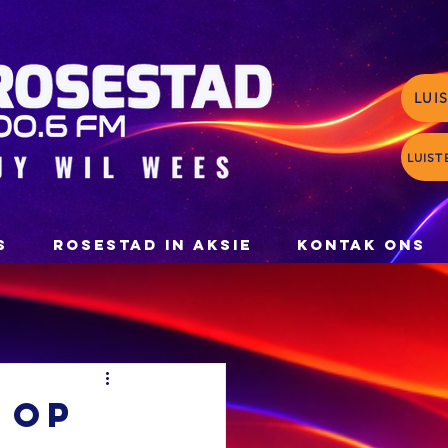
LUI
LUIST
S
ROSESTAD IN AKSIE
KONTAK ONS
 op