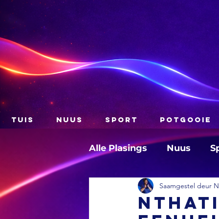
TUIS
NUUS
SPORT
POTGOOIE
Alle Plasings
Nuus
S
Saamgestel deur Na
Nthati