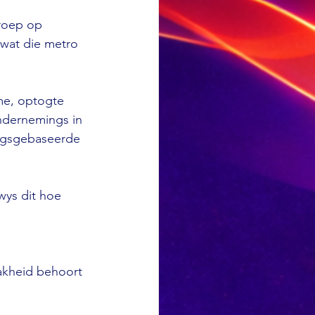
roep op 
wat die metro 
me, optogte 
ndernemings in 
lagsgebaseerde 
wys dit hoe 
akheid behoort 