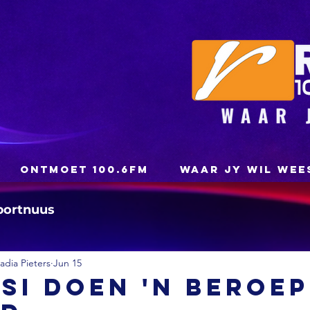
ONTMOET 100.6FM
WAAR JY WIL WEE
portnuus
dia Pieters
Jun 15
si doen 'n beroep