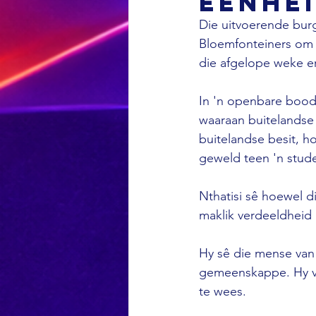
eenhe
Die uitvoerende bur
Bloemfonteiners om e
die afgelope weke er
In 'n openbare bood
waaraan buitelandse
buitelandse besit, h
geweld teen 'n stud
Nthatisi sê hoewel d
maklik verdeeldheid
Hy sê die mense van
gemeenskappe. Hy vo
te wees.