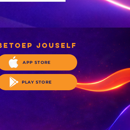
NC-
rgemeesterskandidate
 deeglik gekeur’
betoep jouself
APP STORE
PLAY STORE