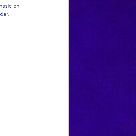
asie en 
der.