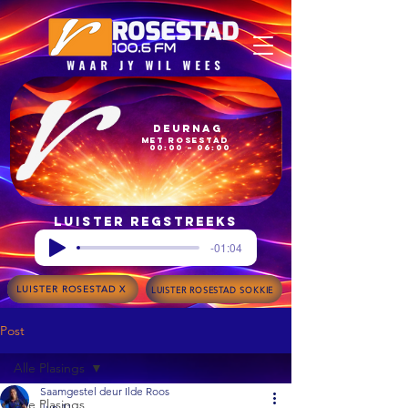
Deurnag
met Rosestad
00:00 – 06:00
Luister regstreeks
-01:04
LUISTER ROSESTAD X
LUISTER ROSESTAD SOKKIE
Post
Alle Plasings
Saamgestel deur Ilde Roos
Alle Plasings
Jun 11