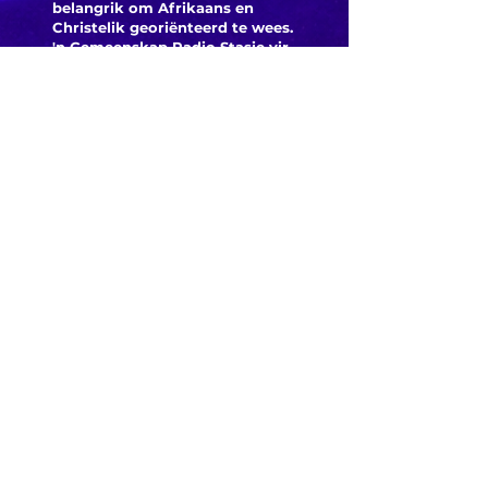
belangrik om Afrikaans en
Christelik georiënteerd te
wees.
'n Gemeenskap Radio Stasie vir
die gemeenskap van
Bloemfontein.
Maak
Kontak
Besoek ons
KORT PAAIE