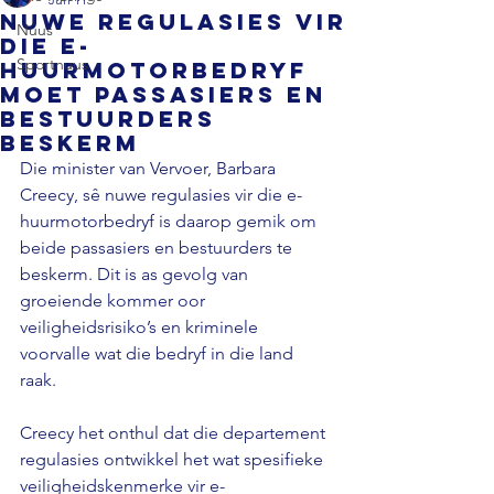
Nuwe regulasies vir
Nuus
die e-
Sportnuus
huurmotorbedryf
moet passasiers en
bestuurders
beskerm
Die minister van Vervoer, Barbara 
Creecy, sê nuwe regulasies vir die e-
huurmotorbedryf is daarop gemik om 
beide passasiers en bestuurders te 
beskerm. Dit is as gevolg van 
groeiende kommer oor 
veiligheidsrisiko’s en kriminele 
voorvalle wat die bedryf in die land 
raak. 
Creecy het onthul dat die departement 
regulasies ontwikkel het wat spesifieke 
veiligheidskenmerke vir e-