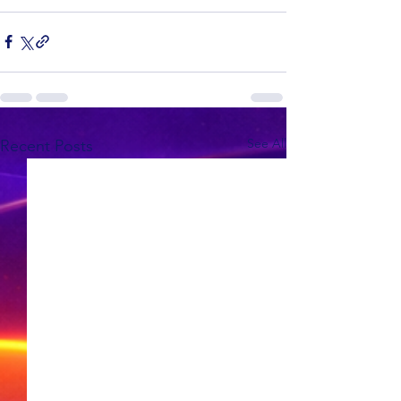
See All
Recent Posts