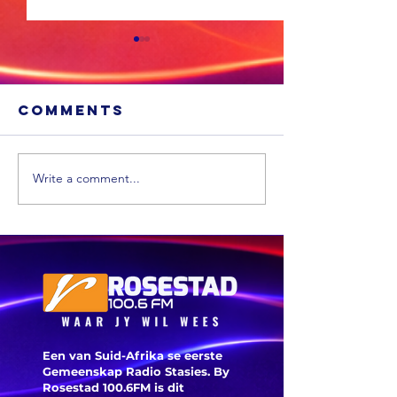
Comments
Write a comment...
Sneeu word
'n Ligte
in
aardbew
bergagtige
tref We
dele van die
VS verwag
Een van Suid-Afrika se eerste
Gemeenskap Radio Stasies. By
Rosestad 100.6FM is dit