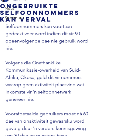
Ongebruikte
Nuus
selfoonnommers
Sportnuus
kan verval
Selfoonnommers kan voortaan 
gedeaktiveer word indien dit vir 90 
opeenvolgende dae nie gebruik word 
nie. 
Volgens die Onafhanklike 
Kommunikasie-owerheid van Suid-
Afrika, Okosa, geld dit vir nommers 
waarop geen aktiwiteit plaasvind wat 
inkomste vir 'n selfoonnetwerk 
genereer nie.
Voorafbetaalde gebruikers moet ná 60 
dae van onaktiwiteit gewaarsku word, 
gevolg deur 'n verdere kennisgewing 
van 30 dae en minstens twee 