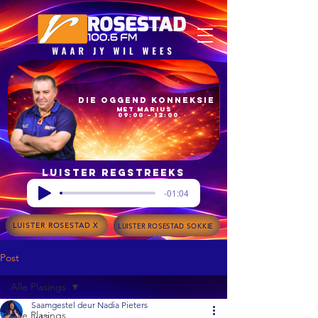
Die Oggend Konneksie
met Marius
09:00 – 12:00
Luister regstreeks
-01:04
LUISTER ROSESTAD X
LUISTER ROSESTAD SOKKIE
Post
Alle Plasings
Saamgestel deur Nadia Pieters
Alle Plasings
Jul 2