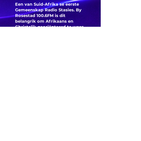
Een van Suid-Afrika se eerste
Gemeenskap Radio Stasies. By
Rosestad 100.6FM is dit
belangrik om Afrikaans en
Christelik georiënteerd te
wees.
'n Gemeenskap Radio Stasie vir
die gemeenskap van
Bloemfontein.
Maak
Kontak
Besoek ons