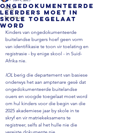
Ongedokumenteerde
Nuus
leerders moet in
Sportnuus
skole toegelaat
word
Kinders van ongedokumenteerde 
buitelandse burgers hoef geen vorm 
van identifikasie te toon vir toelating en 
registrasie - by enige skool - in Suid-
Afrika nie.

IOL
 berig die departement van basiese 
onderwys het aan amptenare gesê dat 
ongedokumenteerde buitelandse 
ouers en voogde toegelaat moet word 
om hul kinders voor die begin van die 
2025 akademiese jaar by skole in te 
skryf en vir matriekeksamens te 
registreer, selfs al het hulle nie die 
vereiste dokumente nie.
