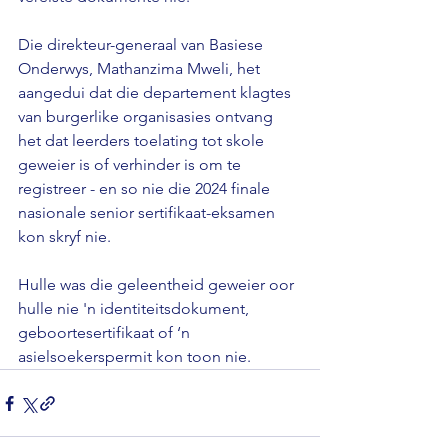
Die direkteur-generaal van Basiese 
Onderwys, Mathanzima Mweli, het 
aangedui dat die departement klagtes 
van burgerlike organisasies ontvang 
het dat leerders toelating tot skole 
geweier is of verhinder is om te 
registreer - en so nie die 2024 finale 
nasionale senior sertifikaat-eksamen 
kon skryf nie.

Hulle was die geleentheid geweier oor 
hulle nie 'n identiteitsdokument, 
geboortesertifikaat of ‘n 
asielsoekerspermit kon toon nie.