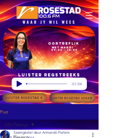
Oortreflik
met Mardi
09:00 – 12:00
Luister regstreeks
-01:04
LUISTER ROSESTAD X
LUISTER ROSESTAD SOKKIE
Post
Alle Plasings
Saamgestel deur Armando Pieters
Alle Plasings
Dec 16, 2024