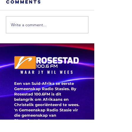
Comments
Write a comment...
Xhariep kry
eers in 2031 'n
nuwe
munisipaliteit
‘ANC-
burgeme
is deegl
Een van Suid-Afrika se eerste
Gemeenskap Radio Stasies. By
Rosestad 100.6FM is dit
belangrik om Afrikaans en
Christelik georiënteerd te
wees.
'n Gemeenskap Radio Stasie vir
die gemeenskap van
Bloemfontein.