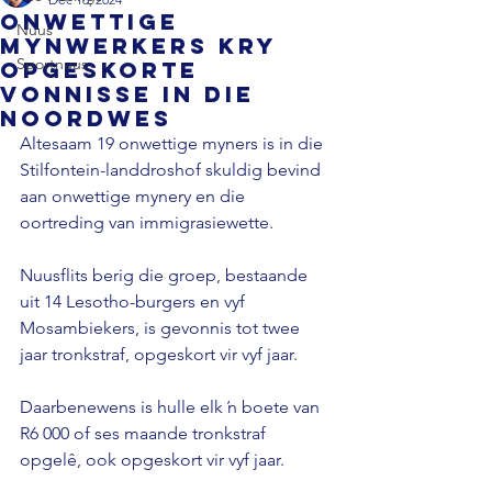
Onwettige
Nuus
mynwerkers kry
Sportnuus
opgeskorte
vonnisse in die
Noordwes
Altesaam 19 onwettige myners is in die 
Stilfontein-landdroshof skuldig bevind 
aan onwettige mynery en die 
oortreding van immigrasiewette.

Nuusflits berig die groep, bestaande 
uit 14 Lesotho-burgers en vyf 
Mosambiekers, is gevonnis tot twee 
jaar tronkstraf, opgeskort vir vyf jaar.

Daarbenewens is hulle elk ŉ boete van 
R6 000 of ses maande tronkstraf 
opgelê, ook opgeskort vir vyf jaar.
