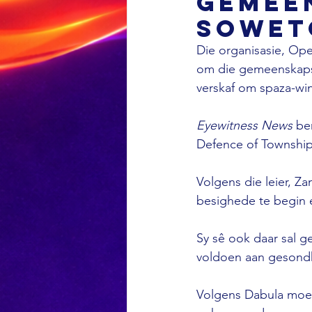
gemee
Sowet
Die organisasie, Ope
om die gemeenskapse
verskaf om spaza-win
Eyewitness News
 be
Defence of Township
Volgens die leier, Z
besighede te begin en
Sy sê ook daar sal g
voldoen aan gesondh
Volgens Dabula moet 