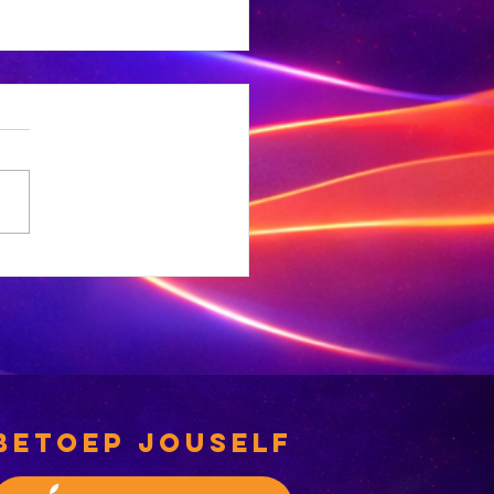
NC-
rgemeesterskandidate
 deeglik gekeur’
betoep jouself