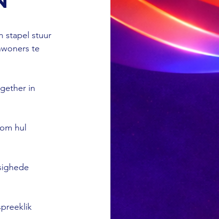
n
 stapel stuur 
woners te 
gether in 
 om hul 
sighede 
preeklik 