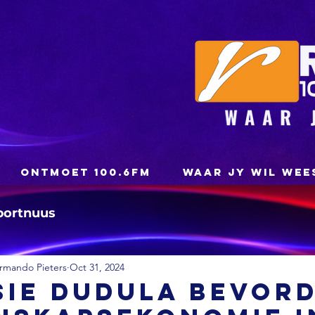
ONTMOET 100.6FM
WAAR JY WIL WEE
portnuus
rmando Pieters
Oct 31, 2024
sie Dudula bevor