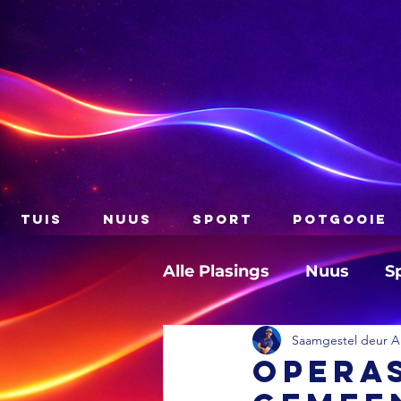
TUIS
NUUS
SPORT
POTGOOIE
Alle Plasings
Nuus
S
Saamgestel deur A
Opera