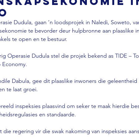
nskapsekonomie i
o
rasie Dudula, gaan ’n loodsprojek in Naledi, Soweto, van
konomie te bevorder deur hulpbronne aan plaaslike in
kels te open en te bestuur.

rig Operasie Dudula stel die projek bekend as TIDE – To
 Economy.

andile Dabula, gee dit plaaslike inwoners die geleentheid
 te laat groei.

ereeld inspeksies plaasvind om seker te maak hierdie be
eidsregulasies en standaarde.

die regering vir die swak nakoming van inspeksies aans