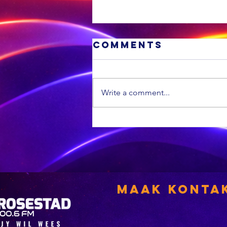
Comments
Write a comment...
Minder
vuurwapenlise
word hernu
Maak Konta