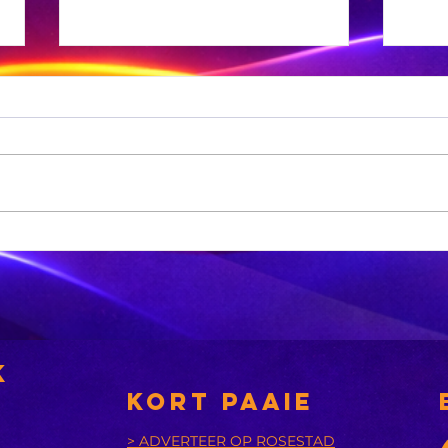
Xhariep kry
eers in 2031 'n
nuwe
nsies
munisipaliteit
‘A
bu
k
is
KORT PAAIE
> ADVERTEER OP ROSESTAD