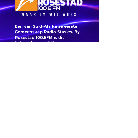
Een van Suid-Afrika se eerste
Gemeenskap Radio Stasies. By
Rosestad 100.6FM is dit
belangrik om Afrikaans en
Christelik georiënteerd te
wees.
'n Gemeenskap Radio Stasie vir
die gemeenskap van
Bloemfontein.
Maak
Kontak
Besoek ons