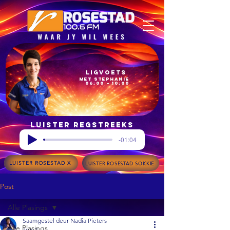
Ligvoets
met Stephanie
06:00 – 10:00
Luister regstreeks
-01:04
LUISTER ROSESTAD X
LUISTER ROSESTAD SOKKIE
Post
Alle Plasings
Saamgestel deur Nadia Pieters
Alle Plasings
Jun 2