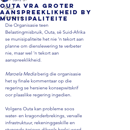
Outa vra groter
Nuus
aanspreeklikheid by
Sportnuus
munisipaliteite
Die Organisasie teen 
Belastingmisbruik, Outa, sê Suid-Afrika 
se munisipaliteite het nie 'n tekort aan 
planne om dienslewering te verbeter 
nie, maar wel 'n tekort aan 
aanspreeklikheid.
Maroela Media
 berig die organisasie 
het sy finale kommentaar op die 
regering se hersiene konsepwitskrif 
oor plaaslike regering ingedien.
Volgens Outa kan probleme soos 
water- en kragonderbrekings, vervalle 
infrastruktuur, rekeninggeskille en 
stygende tariewe dikwels herlei word 