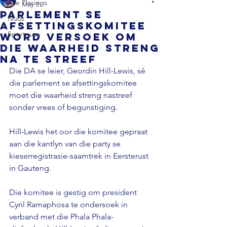
Alle Plasings
May 31
Parlement se
Nuus
afsettingskomitee
Sportnuus
word versoek om
die waarheid streng
na te streef
Die DA se leier, Geordin Hill-Lewis, sê 
die parlement se afsettingskomitee 
moet die waarheid streng nastreef 
sonder vrees of begunstiging.
Hill-Lewis het oor die komitee gepraat 
aan die kantlyn van die party se 
kieserregistrasie-saamtrek in Eersterust 
in Gauteng.
Die komitee is gestig om president 
Cyril Ramaphosa te ondersoek in 
verband met die Phala Phala-