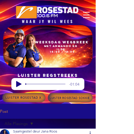
Weeksdag Wegbreek
met Armando en
Ilde
15:00 – 18:00
Luister regstreeks
-01:04
LUISTER ROSESTAD X
LUISTER ROSESTAD SOKKIE
Post
Alle Plasings
Saamgestel deur Jana Roos