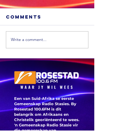
Comments
Write a comment...
Nala mo
Vrystaatse
hul plan
bedrieërs moet
kabeldie
tronk toe oor
versker
eiendomsbedrog
Een van Suid-Afrika se eerste
Gemeenskap Radio Stasies. By
Rosestad 100.6FM is dit
belangrik om Afrikaans en
Christelik georiënteerd te
wees.
'n Gemeenskap Radio Stasie vir
die gemeenskap van