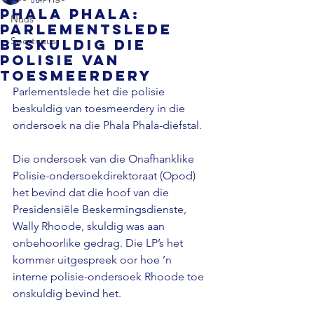
Phala Phala:
Nuus
Parlementslede
Sportnuus
beskuldig die
polisie van
toesmeerdery
Parlementslede het die polisie 
beskuldig van toesmeerdery in die 
ondersoek na die Phala Phala-diefstal. 
Die ondersoek van die Onafhanklike 
Polisie-ondersoekdirektoraat (Opod) 
het bevind dat die hoof van die 
Presidensiële Beskermingsdienste, 
Wally Rhoode, skuldig was aan 
onbehoorlike gedrag. Die LP’s het 
kommer uitgespreek oor hoe ’n 
interne polisie-ondersoek Rhoode toe 
onskuldig bevind het. 