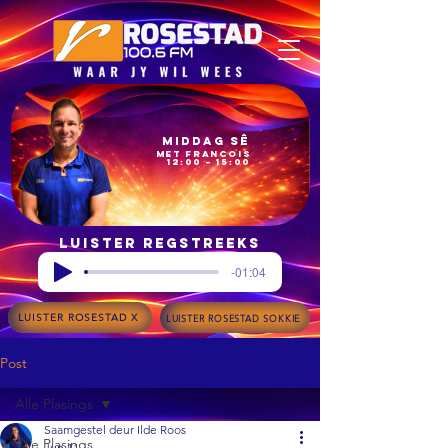
Middag Sê
met Francois
12:00 – 15:00
Luister regstreeks
-01:04
LUISTER ROSESTAD X
LUISTER ROSESTAD SOKKIE
Post
Alle Plasings
Saamgestel deur Ilde Roos
Alle Plasings
Jun 11