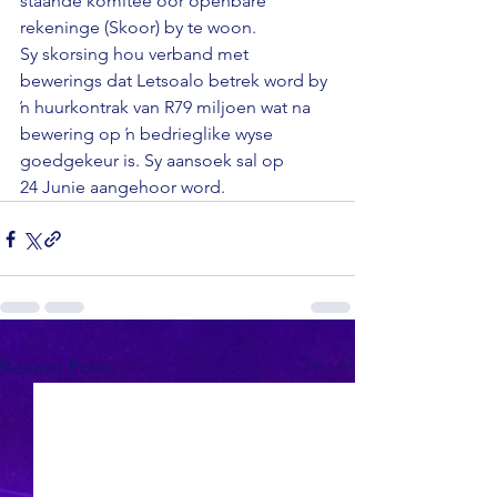
staande komitee oor openbare 
rekeninge (Skoor) by te woon. 
Sy skorsing hou verband met 
bewerings dat Letsoalo betrek word by 
ŉ huurkontrak van R79 miljoen wat na 
bewering op ŉ bedrieglike wyse 
goedgekeur is. Sy aansoek sal op 
24 Junie aangehoor word.
See All
Recent Posts