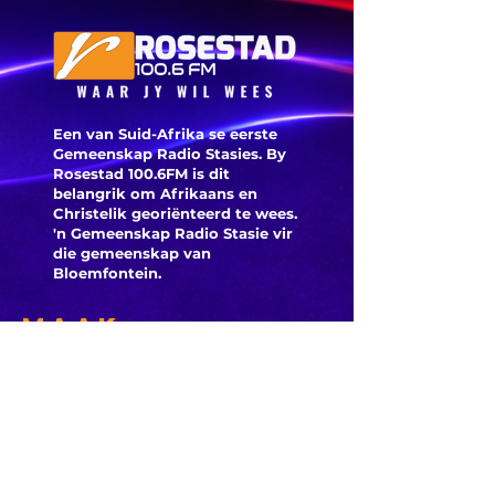
word vi
veilighe
herroep
Een van Suid-Afrika se eerste
Gemeenskap Radio Stasies. By
Rosestad 100.6FM is dit
belangrik om Afrikaans en
Christelik georiënteerd te
wees.
'n Gemeenskap Radio Stasie vir
die gemeenskap van
Bloemfontein.
Maak
Kontak