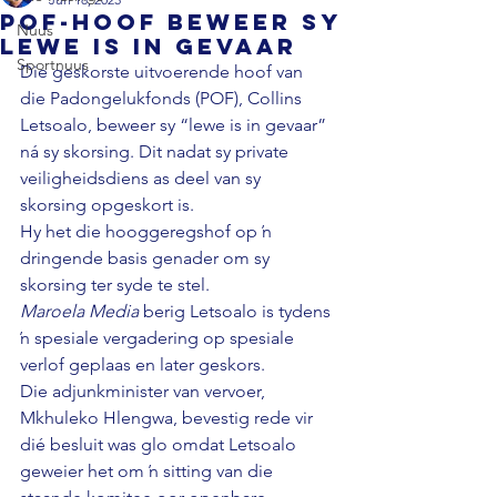
POF-hoof beweer sy
Nuus
lewe is in gevaar
Sportnuus
Die geskorste uitvoerende hoof van 
die Padongelukfonds (POF), Collins 
Letsoalo, beweer sy “lewe is in gevaar” 
ná sy skorsing. 
Dit nadat sy private 
veiligheidsdiens as deel van sy 
skorsing opgeskort is. 
Hy het die hooggeregshof op ŉ 
dringende basis genader om sy 
skorsing ter syde te stel. 
Maroela Media
 berig Letsoalo is tydens 
ŉ spesiale vergadering op spesiale 
verlof geplaas en later geskors. 
Die adjunkminister van vervoer, 
Mkhuleko Hlengwa, bevestig rede vir 
dié besluit was glo omdat Letsoalo 
geweier het om ŉ sitting van die 