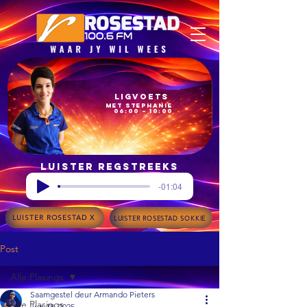
Ligvoets
met Stephanie
06:00 – 10:00
Luister regstreeks
-01:04
LUISTER ROSESTAD X
LUISTER ROSESTAD SOKKIE
Post
Alle Plasings
Saamgestel deur Armando Pieters
Alle Plasings
Jun 18, 2025