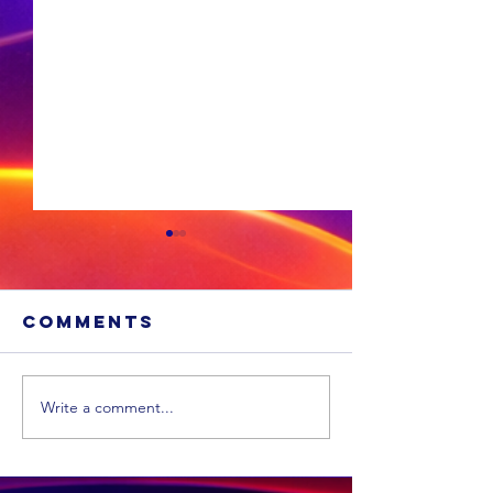
Comments
Write a comment...
'n VS skool is
Ongevee
glo beroof
Toyota-
voertui