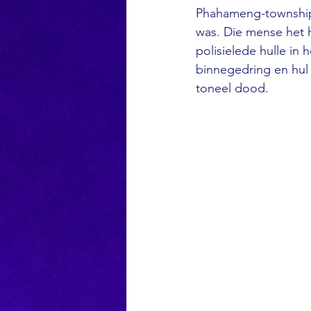
Phahameng-township b
was. Die mense het h
polisielede hulle in
binnegedring en hul 
toneel dood.