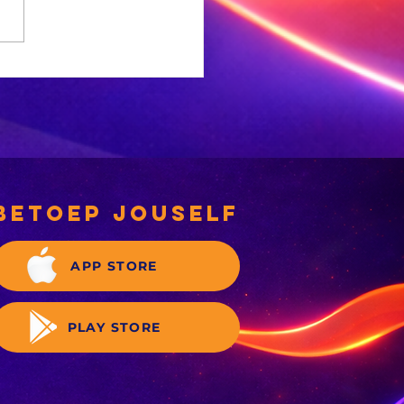
NC-
rgemeesterskandidate
 deeglik gekeur’
betoep jouself
APP STORE
PLAY STORE