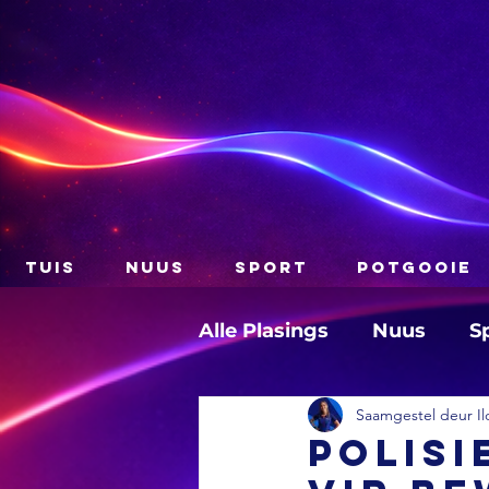
TUIS
NUUS
SPORT
POTGOOIE
Alle Plasings
Nuus
S
Saamgestel deur Il
Polisi