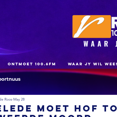
ONTMOET 100.6FM
WAAR JY WIL WEE
portnuus
de Roos
May 28
elede moet hof t