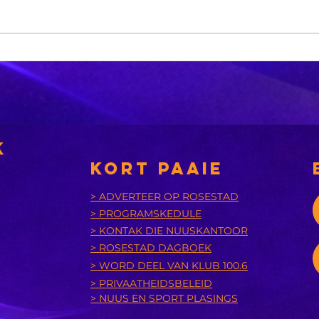
Xhariep kry
eers in 2031 'n
nuwe
nsies
munisipaliteit
‘A
bu
k
is
KORT PAAIE
> ADVERTEER OP ROSESTAD
> PROGRAMSKEDULE
> KONTAK DIE NUUSKANTOOR
> ROSESTAD DAGBOEK
> WORD DEEL VAN KLUB 100.6
> PRIVAATHEIDSBELEID
> NUUS EN SPORT PLASINGS