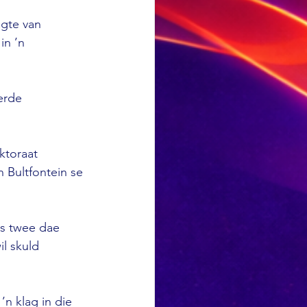
agte van 
in ’n 
erde 
ktoraat 
 Bultfontein se 
is twee dae 
l skuld 
n klag in die 