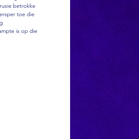
rusie betrokke 
ersper toe die 
g 
ampte is op die 