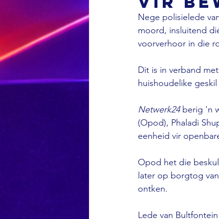
vir b
Nege polisielede van 
moord, insluitend dié
voorverhoor in die 
Dit is in verband me
huishoudelike geskil
Netwerk24 
berig 'n 
(Opod), Phaladi Shup
eenheid vir openbare
Opod het die beskuld
later op borgtog van 
ontken. 
Lede van Bultfontein