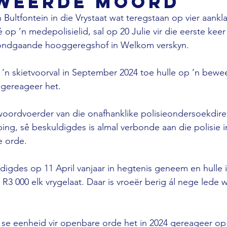
eweerde moord
Bultfontein in die Vrystaat wat teregstaan op vier aankl
 op ’n medepolisielid, sal op 20 Julie vir die eerste keer 
rondgaande hooggeregshof in Welkom verskyn. 
t ’n skietvoorval in September 2024 toe hulle op ’n bewe
 gereageer het. 
woordvoerder van die onafhanklike polisieondersoekdire
ing, sê beskuldigdes is almal verbonde aan die polisie in
 orde. 
igdes op 11 April vanjaar in hegtenis geneem en hulle 
R3 000 elk vrygelaat. Daar is vroeër berig ál nege lede wi
 se eenheid vir openbare orde het in 2024 gereageer op ’