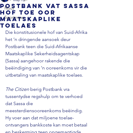
Postbank vat Sassa
Nuus
hof toe oor
Sportnuus
maatskaplike
toelaes
Die konstitusionele hof van Suid-Afrika 
het ’n dringende aansoek deur 
Postbank teen die Suid-Afrikaanse 
Maatskaplike Sekerheidsagentskap 
(Sassa) aangehoor rakende die 
beëindiging van ’n ooreenkoms vir die 
uitbetaling van maatskaplike toelaes. 
The Citizen 
berig Postbank vra 
tussentydse regshulp om te verhoed 
dat Sassa die 
meesterdiensooreenkoms beëindig. 
Hy voer aan dat miljoene toelae-
ontvangers bankkoste kan moet betaal 
en beskerming teen ongemagtigde 