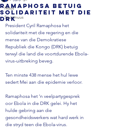
Ramaphosa betuig
Nuus
solidariteit met die
Sportnuus
DRK
President Cyril Ramaphosa het 
solidariteit met die regering en die 
mense van die Demokratiese 
Republiek die Kongo (DRK) betuig 
terwyl die land die voortdurende Ebola-
virus-uitbreking beveg. 
Ten minste 438 mense het hul lewe 
sedert Mei aan die epidemie verloor. 
Ramaphosa het ’n veelpartygesprek 
oor Ebola in die DRK gelei. Hy het 
hulde gebring aan die 
gesondheidswerkers wat hard werk in 
die stryd teen die Ebola-virus.