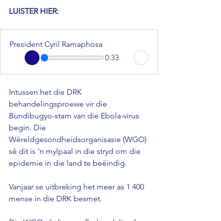
LUISTER HIER: 
President Cyril Ramaphosa
0:33
Intussen het die DRK 
behandelingsproewe vir die 
Bundibugyo-stam van die Ebola-virus 
begin. Die 
Wêreldgesondheidsorganisasie (WGO) 
sê dit is ’n mylpaal in die stryd om die 
epidemie in die land te beëindig. 
Vanjaar se uitbreking het meer as 1 400 
mense in die DRK besmet. 