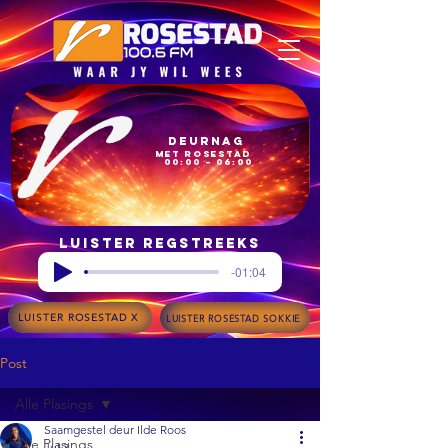
Deurnag
met Rosestad
00:00 – 06:00
Luister regstreeks
-01:04
LUISTER ROSESTAD X
LUISTER ROSESTAD SOKKIE
Post
Alle Plasings
Saamgestel deur Ilde Roos
Alle Plasings
Jul 3