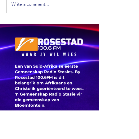
Write a comment...
'n Suid-
Afrikaanse
Die
dokter maak
Ossewab
mediese
argief i
geskiedenis
digitaal
Een van Suid-Afrika se eerste
Gemeenskap Radio Stasies. By
Rosestad 100.6FM is dit
belangrik om Afrikaans en
Christelik georiënteerd te
wees.
'n Gemeenskap Radio Stasie vir
die gemeenskap van
Bloemfontein.
Maak
Kontak