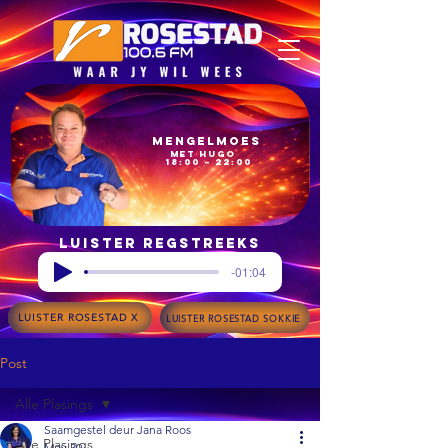
Mengelmoes
met Hugo
18:00 – 22:00
Luister regstreeks
-01:04
LUISTER ROSESTAD X
LUISTER ROSESTAD SOKKIE
Post
Alle Plasings
Saamgestel deur Jana Roos
Alle Plasings
May 30