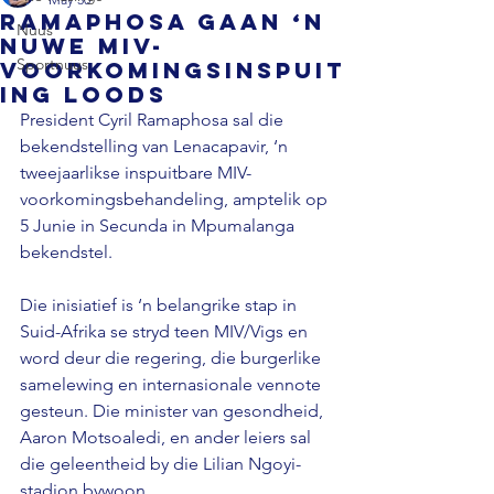
Ramaphosa gaan ‘n
Nuus
nuwe MIV-
Sportnuus
voorkomingsinspuit
ing loods
President Cyril Ramaphosa sal die 
bekendstelling van Lenacapavir, ‘n 
tweejaarlikse inspuitbare MIV-
voorkomingsbehandeling, amptelik op 
5 Junie in Secunda in Mpumalanga 
bekendstel.
Die inisiatief is ‘n belangrike stap in 
Suid-Afrika se stryd teen MIV/Vigs en 
word deur die regering, die burgerlike 
samelewing en internasionale vennote 
gesteun. Die minister van gesondheid, 
Aaron Motsoaledi, en ander leiers sal 
die geleentheid by die Lilian Ngoyi-
stadion bywoon.