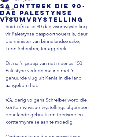
SA onttrek die 90-
Nuus
dae Palestynse
Sportnuus
visumvrystelling
Suid-Afrika se 90-dae visumvrystelling 
vir Palestynse paspoorthouers is, deur 
die minister van binnelandse sake, 
Leon Schreiber, teruggetrek. 
Dit na ‘n groep van net meer as 150 
Palestyne verlede maand met ‘n 
gehuurde vlug uit Kenia in die land 
aangekom het. 
IOL
 berig volgens Schreiber word die 
korttermynvisumvrystellings algemeen 
deur lande gebruik om toerisme en 
korttermynreise aan te moedig. 
Ondersoeke na die onlangse twee 