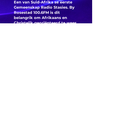
Een van Suid-Afrika se eerste
Gemeenskap Radio Stasies. By
Rosestad 100.6FM is dit
belangrik om Afrikaans en
Christelik georiënteerd te
wees.
'n Gemeenskap Radio Stasie vir
die gemeenskap van
Bloemfontein.
Maak
Kontak
Besoek ons