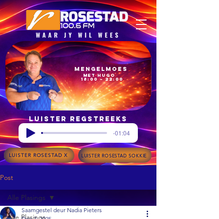
Mengelmoes
met Hugo
18:00 – 22:00
Luister regstreeks
-01:04
LUISTER ROSESTAD X
LUISTER ROSESTAD SOKKIE
Post
Alle Plasings
Saamgestel deur Nadia Pieters
Alle Plasings
Dec 7, 2025