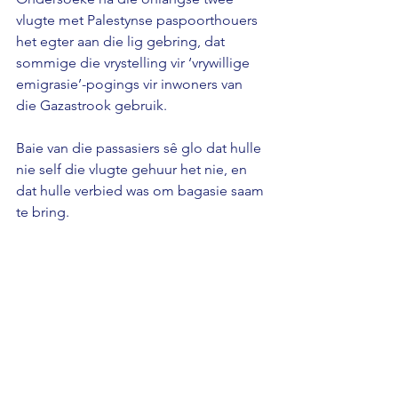
vlugte met Palestynse paspoorthouers 
het egter aan die lig gebring, dat 
sommige die vrystelling vir ‘vrywillige 
emigrasie’-pogings vir inwoners van 
die Gazastrook gebruik. 
Baie van die passasiers sê glo dat hulle 
nie self die vlugte gehuur het nie, en 
dat hulle verbied was om bagasie saam 
te bring.