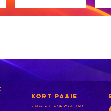
Xhariep kry
eers in 2031 'n
nuwe
nsies
munisipaliteit
‘A
bu
k
is
KORT PAAIE
> ADVERTEER OP ROSESTAD