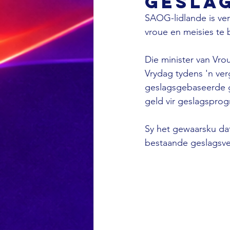
gesla
SAOG-lidlande is ver
vroue en meisies te
Die minister van Vr
Vrydag tydens 'n ver
geslagsgebaseerde g
geld vir geslagsprog
Sy het gewaarsku dat
bestaande geslagsve