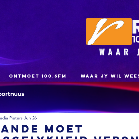
ONTMOET 100.6FM
WAAR JY WIL WEE
portnuus
dia Pieters
Jun 26
lande moet