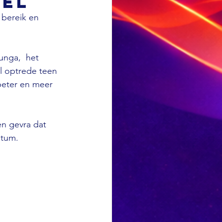
nel
 bereik en 
nga,  het 
l optrede teen 
beter en meer 
en gevra dat 
atum.