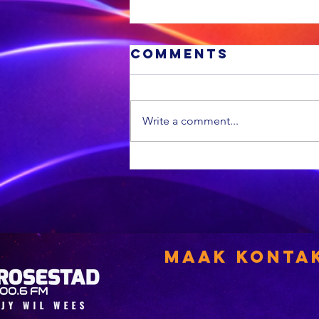
Comments
Write a comment...
Minder
vuurwapenlise
word hernu
Maak Konta