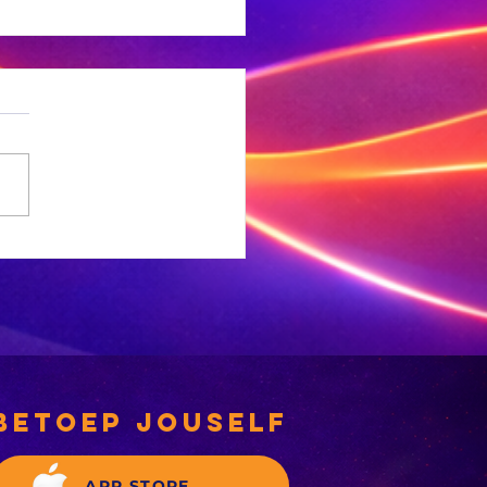
NC-
rgemeesterskandidate
 deeglik gekeur’
betoep jouself
APP STORE