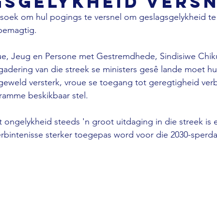
gsgelykheid vers
soek om hul pogings te versnel om geslagsgelykheid te
 bemagtig.
oue, Jeug en Persone met Gestremdhede, Sindisiwe Chiku
gadering van die streek se ministers gesê lande moet hu
eweld versterk, vroue se toegang tot geregtigheid ver
ramme beskikbaar stel.
 ongelykheid steeds 'n groot uitdaging in die streek is 
rbintenisse sterker toegepas word voor die 2030-sperd