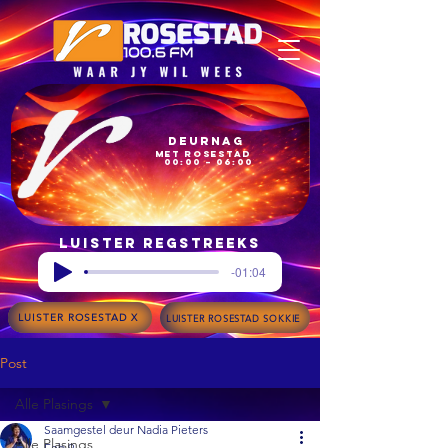
Deurnag
met Rosestad
00:00 – 06:00
Luister regstreeks
-01:04
LUISTER ROSESTAD X
LUISTER ROSESTAD SOKKIE
Post
Alle Plasings
Saamgestel deur Nadia Pieters
Alle Plasings
Feb 9