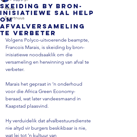
Skeiding by bron-
Nuus
inisiatiewe sal help
Sportnuus
om
afvalversameling
te verbeter
Volgens Polyco-uitvoerende beampte, 
Francois Marais, is skeiding by bron-
inisiatiewe noodsaaklik om die 
versameling en herwinning van afval te 
verbeter.
Marais het gepraat in ‘n onderhoud 
voor die Africa Green Economy-
beraad, wat later vandeesmaand in 
Kaapstad plaasvind.
Hy verduidelik dat afvalbestuursdienste 
nie altyd vir burgers beskikbaar is nie, 
wat lei tot ‘n kultuur van 