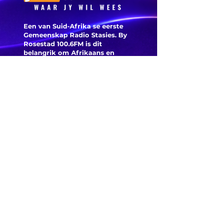
Een van Suid-Afrika se eerste
Gemeenskap Radio Stasies. By
Rosestad 100.6FM is dit
belangrik om Afrikaans en
Christelik georiënteerd te
wees.
'n Gemeenskap Radio Stasie vir
die gemeenskap van
Bloemfontein.
Maak
Kontak
Besoek ons