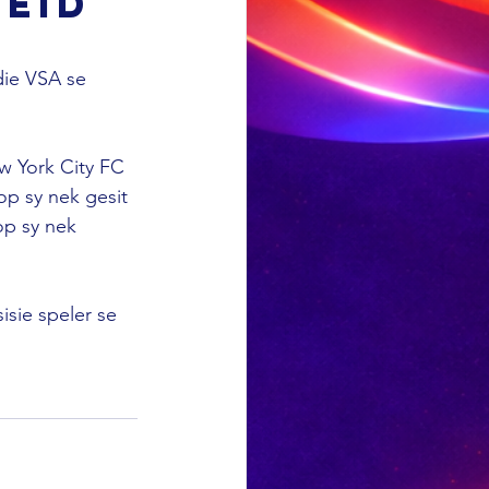
leid
ie VSA se 
ew York City FC 
op sy nek gesit 
op sy nek 
isie speler se 