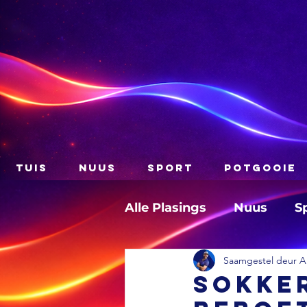
TUIS
NUUS
SPORT
POTGOOIE
Alle Plasings
Nuus
S
Saamgestel deur A
SOKKER