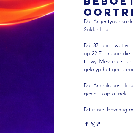
beboet
oortr
Die Argentynse sokk
Sokkerliga.

Diè 37-jarige wat vir
op 22 Februarie die 
terwyl Messi se span
geknyp het gedurend
Die Amerikaanse liga 
gesig , kop of nek.

Dit is nie  bevestig 