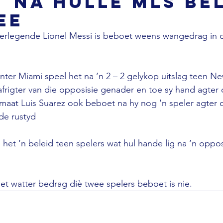
 na hulle MLS be
ee
erlegende Lionel Messi is beboet weens wangedrag in d
 Inter Miami speel het na ‘n 2 – 2 gelykop uitslag teen N
afrigter van die opposisie genader en toe sy hand agter 
maat Luis Suarez ook beboet na hy nog 'n speler agter 
e rustyd

het ‘n beleid teen spelers wat hul hande lig na ‘n oppos
met watter bedrag diè twee spelers beboet is nie.