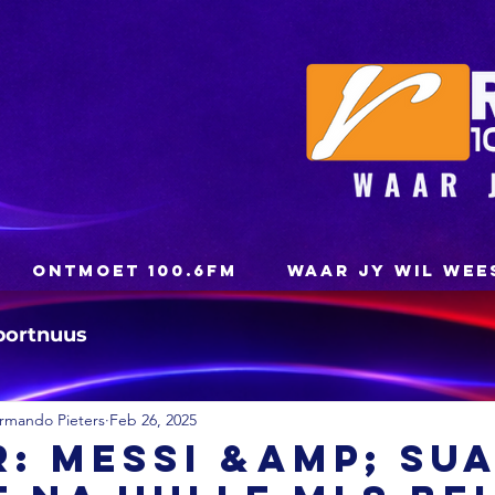
ONTMOET 100.6FM
WAAR JY WIL WEE
portnuus
rmando Pieters
Feb 26, 2025
: Messi &amp; Su