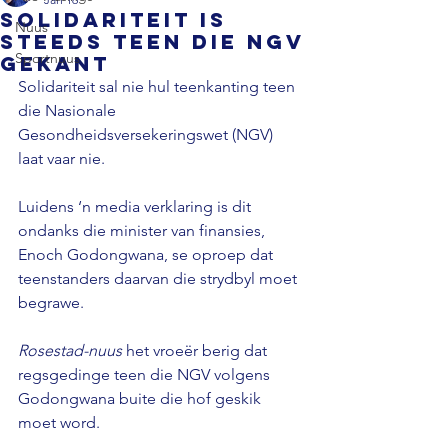
Solidariteit is
Nuus
steeds teen die NGV
Sportnuus
gekant
Solidariteit sal nie hul teenkanting teen 
die Nasionale 
Gesondheidsversekeringswet (NGV) 
laat vaar nie. 
Luidens ‘n media verklaring is dit 
ondanks die minister van finansies, 
Enoch Godongwana, se oproep dat 
teenstanders daarvan die strydbyl moet 
begrawe. 
Rosestad-nuus
 het vroeër berig dat 
regsgedinge teen die NGV volgens 
Godongwana buite die hof geskik 
moet word. 