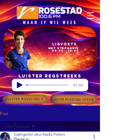
Ligvoets
met Stephanie
06:00 – 10:00
Luister regstreeks
-01:04
LUISTER ROSESTAD X
LUISTER ROSESTAD SOKKIE
Post
Alle Plasings
Saamgestel deur Nadia Pieters
Alle Plasings
Jan 16