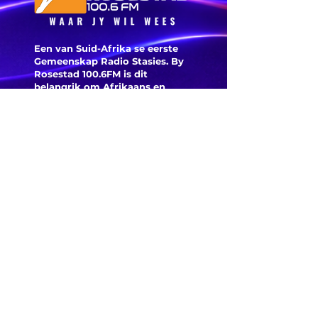
Een van Suid-Afrika se eerste
Gemeenskap Radio Stasies. By
Rosestad 100.6FM is dit
belangrik om Afrikaans en
Christelik georiënteerd te
wees.
'n Gemeenskap Radio Stasie vir
die gemeenskap van
Bloemfontein.
Maak
Kontak
Besoek ons