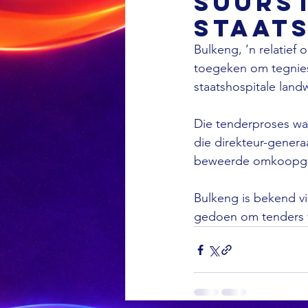
suurs
staat
Bulkeng, ’n relatief
toegeken om tegnies
staatshospitale landwy
Die tenderproses w
die direkteur-generaa
beweerde omkoopgeld
Bulkeng is bekend vi
gedoen om tenders v