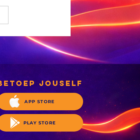
 Ligte
rdbewing
ef Welkom
betoep jouself
APP STORE
PLAY STORE