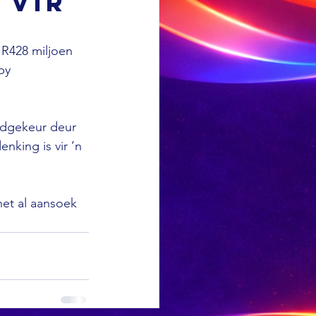
 vir
 R428 miljoen 
by 
dgekeur deur 
nking is vir ’n 
het al aansoek 