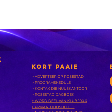
Sneeu word in
'n
bergagtige
aa
dele van die VS
tr
verwag
k
KORT PAAIE
> ADVERTEER OP ROSESTAD
> PROGRAMSKEDULE
> KONTAK DIE NUUSKANTOOR
> ROSESTAD DAGBOEK
> WORD DEEL VAN KLUB 100.6
> PRIVAATHEIDSBELEID