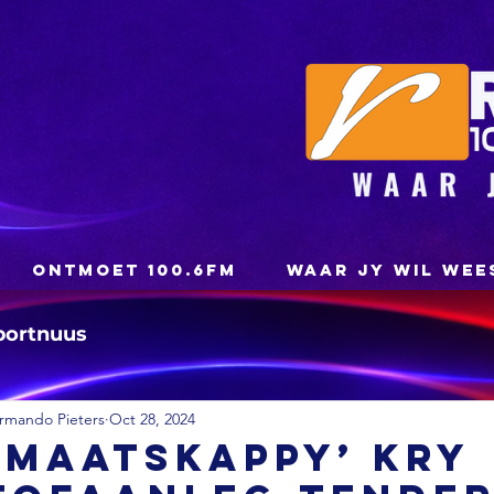
ONTMOET 100.6FM
WAAR JY WIL WEE
portnuus
rmando Pieters
Oct 28, 2024
kmaatskappy’ kry