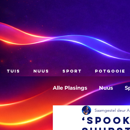
TUIS
NUUS
SPORT
POTGOOIE
Alle Plasings
Nuus
S
Saamgestel deur A
‘Spoo