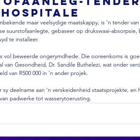
tofaanleg-tender
shospitale
 onbekende maar veelsydige maatskappy, is ’n tender van
e suurstofaanlegte, gebaseer op drukswaai-absorpsie, 
d te installeer.

as vol beweerde ongerymdhede. Die ooreenkoms is goe
l van Gesondheid, Dr. Sandile Buthelezi, wat onder verde
 van R500 000 in ’n ander projek.

r sy deelname aan 'n verskeidenheid staatsprojekte, en 
an padwerke tot wasserytoerusting.