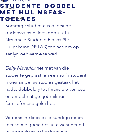
Studente dobbel
Nuus
met hul NSFAS-
Sportnuus
toelaes
Sommige studente aan tersiêre 
onderwysinstellings gebruik hul 
Nasionale Studente Finansiële 
Hulpskema (NSFAS) toelaes om op 
aanlyn webwerwe te wed. 
Daily Maverick
 het met van die 
studente gepraat, en een so ’n student 
moes amper sy studies gestaak het 
nadat dobbelary tot finansiële verliese 
en onreëlmatige gebruik van 
familiefondse gelei het. 
Volgens ‘n kliniese sielkundige neem 
mense nie goeie besluite wanneer dit 
by dobbelverslawing kom nie. 