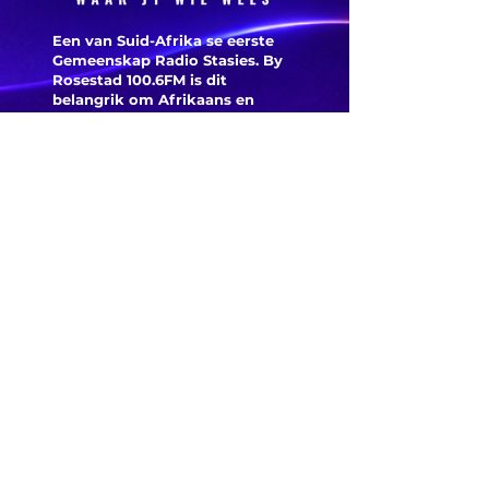
Een van Suid-Afrika se eerste
Gemeenskap Radio Stasies. By
Rosestad 100.6FM is dit
belangrik om Afrikaans en
Christelik georiënteerd te
wees.
'n Gemeenskap Radio Stasie vir
die gemeenskap van
Bloemfontein.
Maak
Kontak
Besoek ons