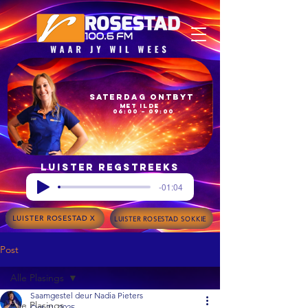
Saterdag Ontbyt
met Ilde
06:00 – 09:00
Luister regstreeks
-01:04
LUISTER ROSESTAD X
LUISTER ROSESTAD SOKKIE
Post
Alle Plasings
Saamgestel deur Nadia Pieters
Alle Plasings
Oct 21, 2025