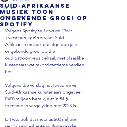
Suid-Afrikaanse
Nuus
musiek toon
Sportnuus
ongekende groei op
Spotify
Volgens Spotify se 
Loud en Clear 
Transparency Report
 het Suid-
Afrikaanse musiek die afgelope jaar 
ongekende groei op die 
oudiostroomreus behaal, met plaaslike 
kustenaars wat rekord-tantieme verdien 
het.

Volgens die verslag het tantieme vir 
Suid-Afrikaanse kunstenaars ongeveer 
R400 miljoen bereik, wat ‘n 54 % 
toename in vergelyking met 2023 is.

Dit wys ook dat meer as 200 miljoen 
gebruiker-geskepte snitlyste op die 