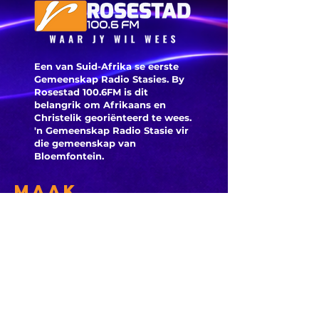
Een van Suid-Afrika se eerste
Gemeenskap Radio Stasies. By
Rosestad 100.6FM is dit
belangrik om Afrikaans en
Christelik georiënteerd te
wees.
'n Gemeenskap Radio Stasie vir
die gemeenskap van
Bloemfontein.
Maak
Kontak
Besoek ons