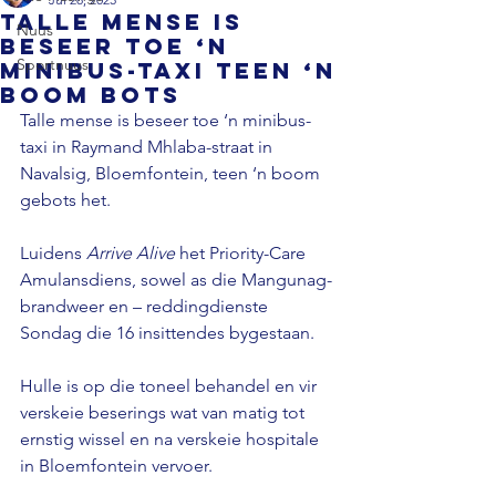
Talle mense is
Nuus
beseer toe ‘n
Sportnuus
minibus-taxi teen ‘n
boom bots
Talle mense is beseer toe ‘n minibus-
taxi in Raymand Mhlaba-straat in 
Navalsig, Bloemfontein, teen ‘n boom 
gebots het.

Luidens 
Arrive Alive
 het Priority-Care 
Amulansdiens, sowel as die Mangunag-
brandweer en – reddingdienste 
Sondag die 16 insittendes bygestaan.

Hulle is op die toneel behandel en vir 
verskeie beserings wat van matig tot 
ernstig wissel en na verskeie hospitale 
in Bloemfontein vervoer.
