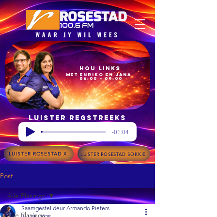
Hou Links
met Enriko en Jana
06:00 – 09:00
Luister regstreeks
-01:04
LUISTER ROSESTAD X
LUISTER ROSESTAD SOKKIE
Post
Alle Plasings
Saamgestel deur Armando Pieters
Alle Plasings
Jul 28, 2025