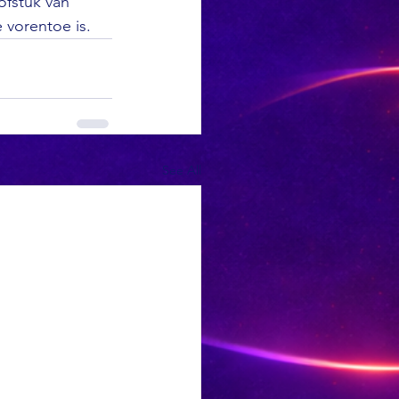
ofstuk van 
 vorentoe is.
See All