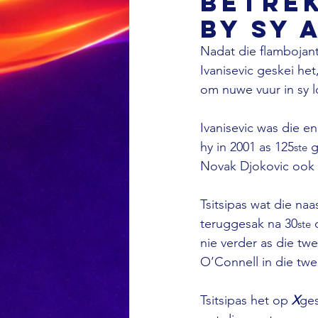
betre
by sy 
Nadat die flambojant
Ivanisevic geskei het
om nuwe vuur in sy l
Ivanisevic was die en
hy in 2001 as 125
 
ste
Novak Djokovic ook g
Tsitsipas wat die na
teruggesak na 30
 
ste
nie verder as die tw
O’Connell in die tw
Tsitsipas het op
 X
ges