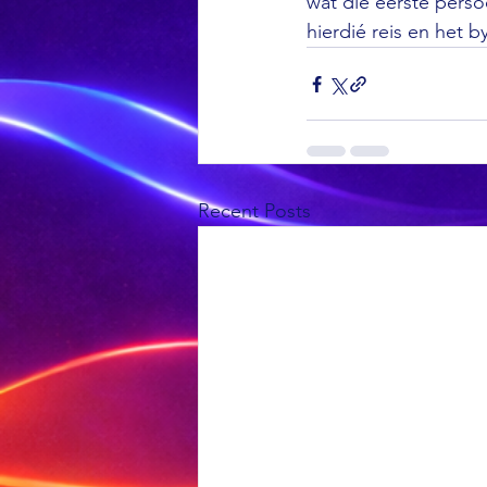
wat die eerste perso
hierdié reis en het 
Recent Posts