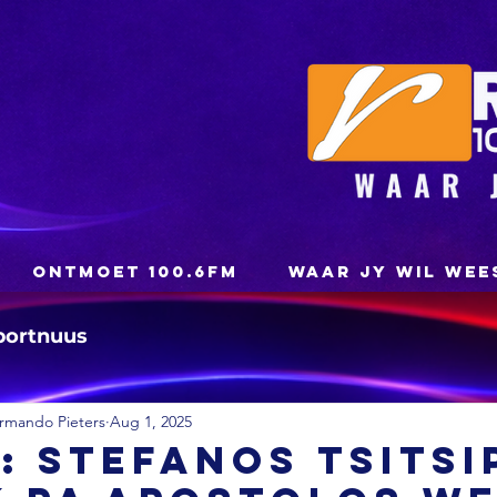
ONTMOET 100.6FM
WAAR JY WIL WEE
portnuus
rmando Pieters
Aug 1, 2025
: Stefanos Tsitsi