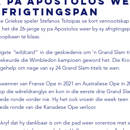
k pa Apostolos w
afrigtingspan
e Griekse speler Stefanos Tsitsipas se kort vennootska
, het die 26-jarige sy pa Apostolos weer by sy afrigtingsp
oopbaan te blaas.

igste 
“wildcard” 
 in die geskiedenis om ’n Grand Slam ti
gekeurde die Wimbledon kampioen geword het. Die Kroa
ehelp om nege van sy 24 Grand Slam-titels te wen.

aswenner van Franse Ope in 2021 en Australiese Ope in 2
op die wêreldranglys en kon in die eerste drie Grand Sla
eede ronde vorder nie. Hy het ook vroeër die week teen
eede ronde van die Kanadese Ope verloor.

kryf dat hy dankbaar is om die pad weer vorentoe met s