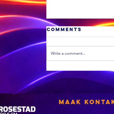
Comments
Write a comment...
MIDDAG SPORT:
Die All Blacks
se terugkeer
laat ‘n ou
rugbytradisie
herleef, dit is
Maak Konta
weer
Curriebeker-