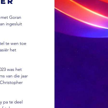
eer
p met Goran 
an ingesluit 
tel te wen toe 
siër het 
023 was het 
ms van die jaar 
 Christopher 
y pa te deel 