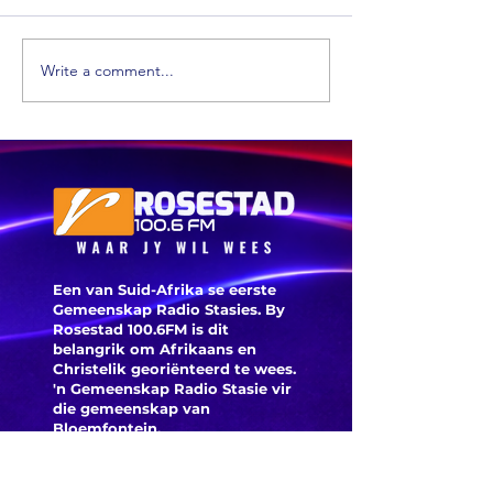
Write a comment...
MK-party:
'Phala Phala
Nog net 
moet besoek
geleenth
word'
aanlyn
kieserre
Een van Suid-Afrika se eerste
Gemeenskap Radio Stasies. By
Rosestad 100.6FM is dit
belangrik om Afrikaans en
Christelik georiënteerd te
wees.
'n Gemeenskap Radio Stasie vir
die gemeenskap van
Bloemfontein.
Maak