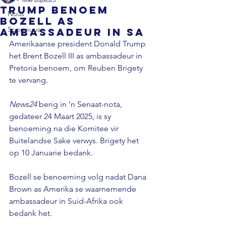
Trump benoem
Nuus
Bozell as
Sportnuus
ambassadeur in SA
Amerikaanse president Donald Trump 
het Brent Bozell III as ambassadeur in 
Pretoria benoem, om Reuben Brigety 
te vervang.

News24
 berig in ’n Senaat-nota, 
gedateer 24 Maart 2025, is sy 
benoeming na die Komitee vir 
Buitelandse Sake verwys. Brigety het 
op 10 Januarie bedank.

Bozell se benoeming volg nadat Dana 
Brown as Amerika se waarnemende 
ambassadeur in Suid-Afrika ook 
bedank het.
