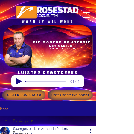
Die Oggend Konneksie
met Marius
09:00 – 12:00
Luister regstreeks
-01:04
LUISTER ROSESTAD X
LUISTER ROSESTAD SOKKIE
Post
Alle Plasings
Saamgestel deur Armando Pieters
Alle Plasings
Mar 26, 2025