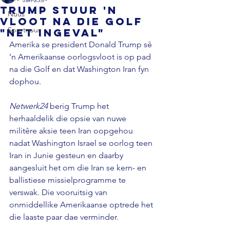
Trump stuur 'n
Nuus
vloot na die Golf
Sportnuus
"net ingeval"
Amerika se president Donald Trump sê 
’n Amerikaanse oorlogsvloot is op pad 
na die Golf en dat Washington Iran fyn 
dophou. 
Netwerk24 
berig Trump het 
herhaaldelik die opsie van nuwe 
militêre aksie teen Iran oopgehou 
nadat Washington Israel se oorlog teen 
Iran in Junie gesteun en daarby 
aangesluit het om die Iran se kern- en 
ballistiese missielprogramme te 
verswak. Die vooruitsig van 
onmiddellike Amerikaanse optrede het 
die laaste paar dae verminder. 