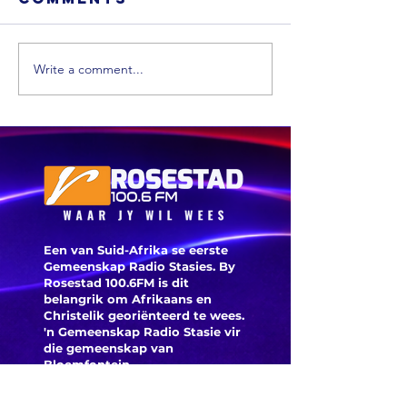
Write a comment...
'n VS skool is
Ongevee
glo beroof
Toyota-
voertui
word vi
veilighe
herroep
Een van Suid-Afrika se eerste
Gemeenskap Radio Stasies. By
Rosestad 100.6FM is dit
belangrik om Afrikaans en
Christelik georiënteerd te
wees.
'n Gemeenskap Radio Stasie vir
die gemeenskap van
Bloemfontein.