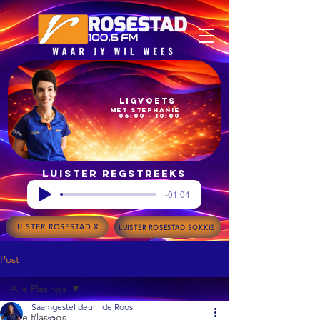
Ligvoets
met Stephanie
06:00 – 10:00
Luister regstreeks
-01:04
LUISTER ROSESTAD X
LUISTER ROSESTAD SOKKIE
Post
Alle Plasings
Saamgestel deur Ilde Roos
Alle Plasings
Jan 23