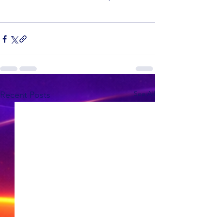
See All
Recent Posts