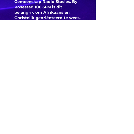
Gemeenskap Radio Stasies. By
Rosestad 100.6FM is dit
belangrik om Afrikaans en
Christelik georiënteerd te
wees.
'n Gemeenskap Radio Stasie vir
die gemeenskap van
Bloemfontein.
Maak
Kontak
Besoek ons