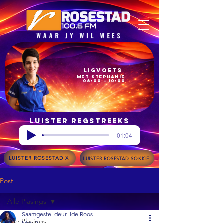
Ligvoets
met Stephanie
06:00 – 10:00
Luister regstreeks
-01:04
LUISTER ROSESTAD X
LUISTER ROSESTAD SOKKIE
Post
Alle Plasings
Saamgestel deur Ilde Roos
Alle Plasings
May 9