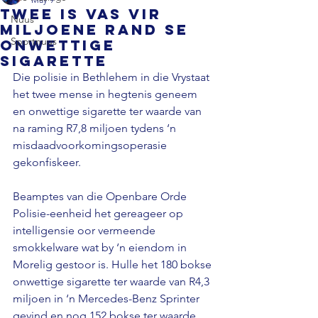
Twee is vas vir
Nuus
miljoene rand se
Sportnuus
onwettige
sigarette
Die polisie in Bethlehem in die Vrystaat 
het twee mense in hegtenis geneem 
en onwettige sigarette ter waarde van 
na raming R7,8 miljoen tydens ‘n 
misdaadvoorkomingsoperasie 
gekonfiskeer. 
Beamptes van die Openbare Orde 
Polisie-eenheid het gereageer op 
intelligensie oor vermeende 
smokkelware wat by ‘n eiendom in 
Morelig gestoor is. Hulle het 180 bokse 
onwettige sigarette ter waarde van R4,3 
miljoen in ‘n Mercedes-Benz Sprinter 
gevind en nog 152 bokse ter waarde 