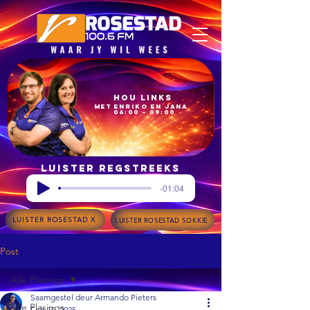
Hou Links
met Enriko en Jana
06:00 – 09:00
Luister regstreeks
-01:04
LUISTER ROSESTAD X
LUISTER ROSESTAD SOKKIE
Post
Alle Plasings
Saamgestel deur Armando Pieters
Alle Plasings
Feb 19, 2025