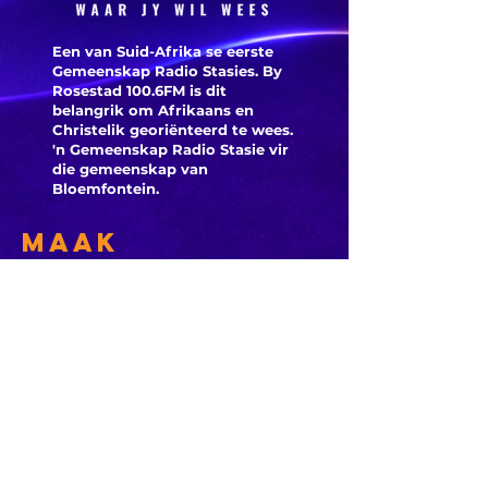
onderso
Een van Suid-Afrika se eerste
Gemeenskap Radio Stasies. By
Rosestad 100.6FM is dit
belangrik om Afrikaans en
Christelik georiënteerd te
wees.
'n Gemeenskap Radio Stasie vir
die gemeenskap van
Bloemfontein.
Maak
Kontak
Besoek ons