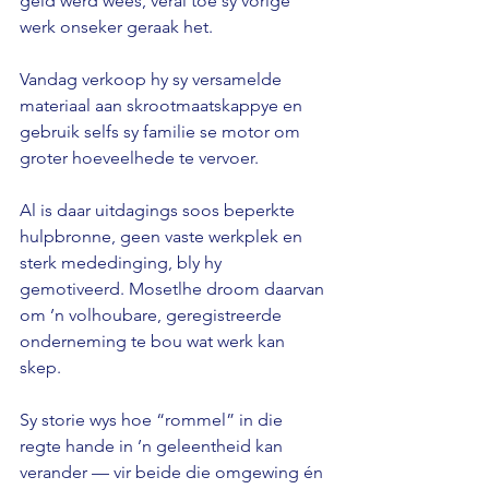
geld werd wees, veral toe sy vorige 
werk onseker geraak het.
Vandag verkoop hy sy versamelde 
materiaal aan skrootmaatskappye en 
gebruik selfs sy familie se motor om 
groter hoeveelhede te vervoer.
Al is daar uitdagings soos beperkte 
hulpbronne, geen vaste werkplek en 
sterk mededinging, bly hy 
gemotiveerd. Mosetlhe droom daarvan 
om ’n volhoubare, geregistreerde 
onderneming te bou wat werk kan 
skep.
Sy storie wys hoe “rommel” in die 
regte hande in ’n geleentheid kan 
verander — vir beide die omgewing én 