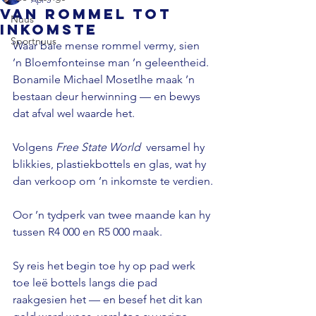
Van rommel tot
Nuus
inkomste
Sportnuus
Waar baie mense rommel vermy, sien 
’n Bloemfonteinse man ’n geleentheid. 
Bonamile Michael Mosetlhe maak ’n 
bestaan deur herwinning — en bewys 
dat afval wel waarde het. 
Volgens 
Free State World 
 versamel hy 
blikkies, plastiekbottels en glas, wat hy 
dan verkoop om ’n inkomste te verdien.
Oor ’n tydperk van twee maande kan hy 
tussen R4 000 en R5 000 maak. 
Sy reis het begin toe hy op pad werk 
toe leë bottels langs die pad 
raakgesien het — en besef het dit kan 