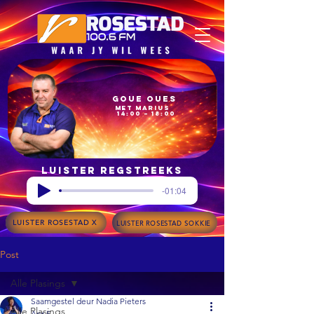
Goue Oues
met Marius
14:00 – 18:00
Luister regstreeks
-01:04
LUISTER ROSESTAD X
LUISTER ROSESTAD SOKKIE
Post
Alle Plasings
Saamgestel deur Nadia Pieters
Alle Plasings
Apr 5