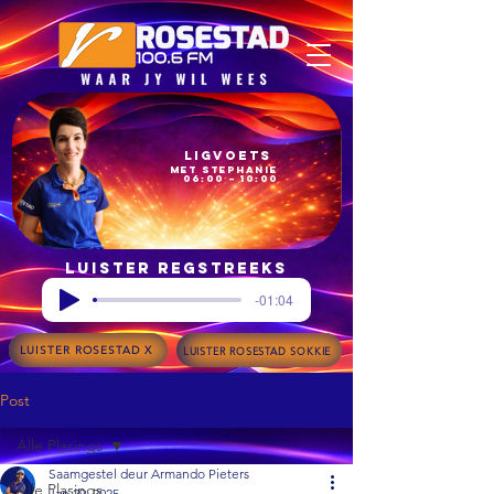
Ligvoets
met Stephanie
06:00 – 10:00
Luister regstreeks
-01:04
LUISTER ROSESTAD X
LUISTER ROSESTAD SOKKIE
Post
Alle Plasings
Saamgestel deur Armando Pieters
Alle Plasings
Jan 29, 2025