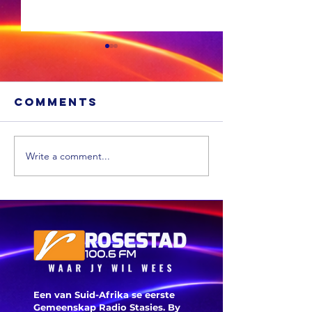
Comments
Write a comment...
'n VS skool is
Ongevee
glo beroof
Toyota-
voertui
word vi
veilighe
herroep
Een van Suid-Afrika se eerste
Gemeenskap Radio Stasies. By