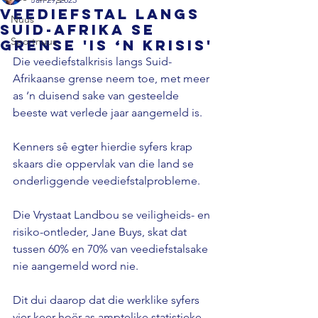
Veediefstal langs
Nuus
Suid-Afrika se
Sportnuus
grense 'is ‘n krisis'
Die veediefstalkrisis langs Suid-
Afrikaanse grense neem toe, met meer 
as ‘n duisend sake van gesteelde 
beeste wat verlede jaar aangemeld is.

Kenners sê egter hierdie syfers krap 
skaars die oppervlak van die land se 
onderliggende veediefstalprobleme.

Die Vrystaat Landbou se veiligheids- en 
risiko-ontleder, Jane Buys, skat dat 
tussen 60% en 70% van veediefstalsake 
nie aangemeld word nie.

Dit dui daarop dat die werklike syfers 
vier keer hoër as amptelike statistieke 