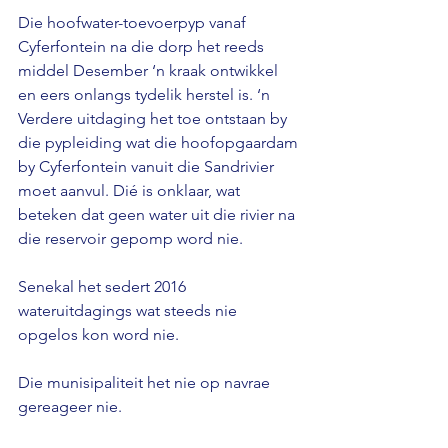
Die hoofwater-toevoerpyp vanaf 
Cyferfontein na die dorp het reeds 
middel Desember ‘n kraak ontwikkel 
en eers onlangs tydelik herstel is. ‘n 
Verdere uitdaging het toe ontstaan by 
die pypleiding wat die hoofopgaardam 
by Cyferfontein vanuit die Sandrivier 
moet aanvul. Dié is onklaar, wat 
beteken dat geen water uit die rivier na 
die reservoir gepomp word nie. 
Senekal het sedert 2016 
wateruitdagings wat steeds nie 
opgelos kon word nie. 
Die munisipaliteit het nie op navrae 
gereageer nie.