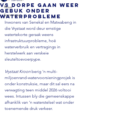
VS dorpe gaan weer
Nuus
gebuk onder
Sportnuus
waterprobleme
Inwoners van Senekal en Matwabeng in 
die Vrystaat word deur ernstige 
watertekorte geraak weens 
infrastruktuurprobleme, hoë 
waterverbruik en vertragings in 
herstelwerk aan verskeie 
sleuteltoevoerpype. 
Vrystaat Kroon 
berig 'n multi-
miljoenrand-watervoorsieningprojek is 
onder konstruksie, maar dit sal eers na 
verwagting teen middel 2026 voltooi 
wees. Intussen bly die gemeenskappe 
afhanklik van ‘n waterstelsel wat onder 
toenemende druk verkeer. 