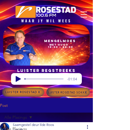
Mengelmoes
met Hugo
18:00 – 22:00
Luister regstreeks
-01:04
LUISTER ROSESTAD X
LUISTER ROSESTAD SOKKIE
Post
Alle Plasings
Saamgestel deur Ilde Roos
Alle Plasings
Jan 28